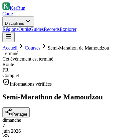
KerRun
Carte
Disciplines
Régions
Outils
Guides
Records
Explorer
Accueil
Courses
Semi-Marathon de Mamoudzou
Terminé
Cet événement est terminé
Route
FR
Complet
Informations vérifiées
Semi-Marathon de Mamoudzou
Partager
dimanche
7
juin
2026