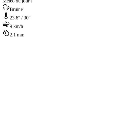
Météo du jour J
Bruine
23.6
° /
30
°
9
km/h
2.1
mm