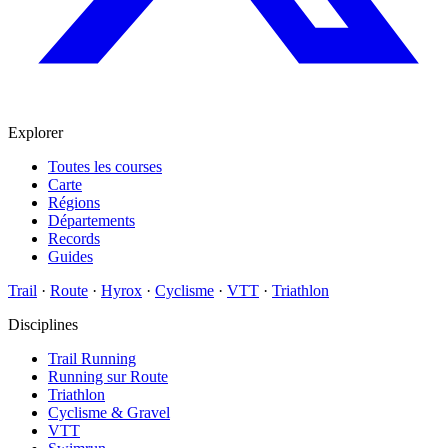
Explorer
Toutes les courses
Carte
Régions
Départements
Records
Guides
Trail
·
Route
·
Hyrox
·
Cyclisme
·
VTT
·
Triathlon
Disciplines
Trail Running
Running sur Route
Triathlon
Cyclisme & Gravel
VTT