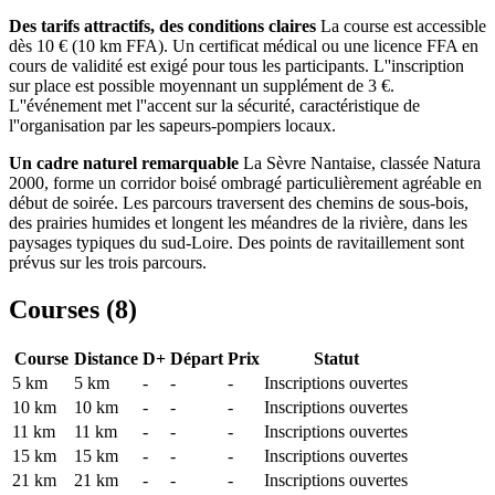
Des tarifs attractifs, des conditions claires
La course est accessible
dès 10 € (10 km FFA). Un certificat médical ou une licence FFA en
cours de validité est exigé pour tous les participants. L''inscription
sur place est possible moyennant un supplément de 3 €.
L''événement met l''accent sur la sécurité, caractéristique de
l''organisation par les sapeurs-pompiers locaux.
Un cadre naturel remarquable
La Sèvre Nantaise, classée Natura
2000, forme un corridor boisé ombragé particulièrement agréable en
début de soirée. Les parcours traversent des chemins de sous-bois,
des prairies humides et longent les méandres de la rivière, dans les
paysages typiques du sud-Loire. Des points de ravitaillement sont
prévus sur les trois parcours.
Courses (
8
)
Course
Distance
D+
Départ
Prix
Statut
5 km
5
km
-
-
-
Inscriptions ouvertes
10 km
10
km
-
-
-
Inscriptions ouvertes
11 km
11
km
-
-
-
Inscriptions ouvertes
15 km
15
km
-
-
-
Inscriptions ouvertes
21 km
21
km
-
-
-
Inscriptions ouvertes