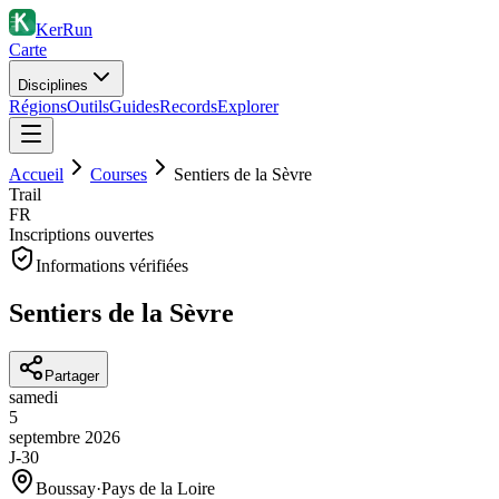
KerRun
Carte
Disciplines
Régions
Outils
Guides
Records
Explorer
Accueil
Courses
Sentiers de la Sèvre
Trail
FR
Inscriptions ouvertes
Informations vérifiées
Sentiers de la Sèvre
Partager
samedi
5
septembre
2026
J-30
Boussay
·
Pays de la Loire