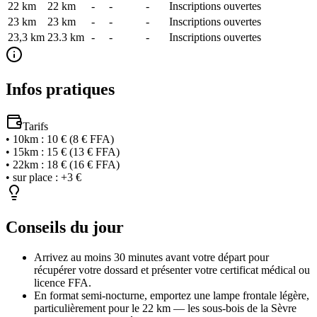
22 km
22
km
-
-
-
Inscriptions ouvertes
23 km
23
km
-
-
-
Inscriptions ouvertes
23,3 km
23.3
km
-
-
-
Inscriptions ouvertes
Infos pratiques
Tarifs
•
10km
:
10 € (8 € FFA)
•
15km
:
15 € (13 € FFA)
•
22km
:
18 € (16 € FFA)
•
sur place
:
+3 €
Conseils du jour
Arrivez au moins 30 minutes avant votre départ pour
récupérer votre dossard et présenter votre certificat médical ou
licence FFA.
En format semi-nocturne, emportez une lampe frontale légère,
particulièrement pour le 22 km — les sous-bois de la Sèvre