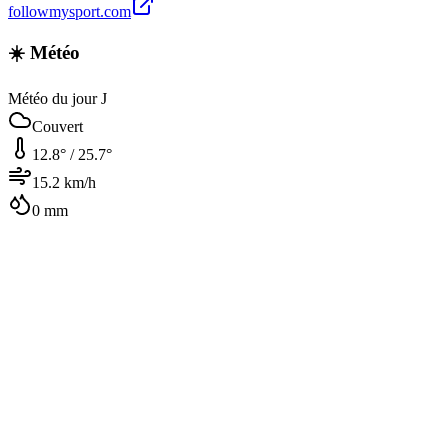
followmysport.com
☀️ Météo
Météo du jour J
Couvert
12.8
° /
25.7
°
15.2
km/h
0
mm