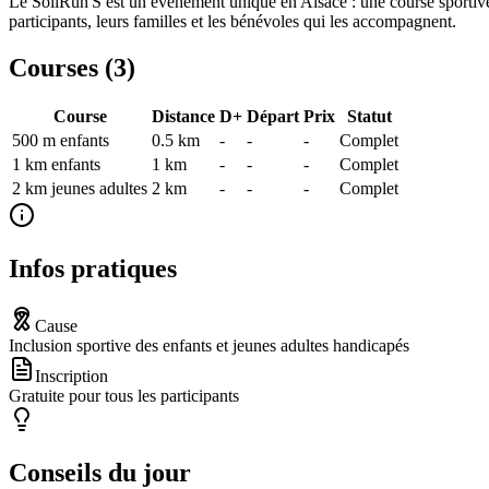
Le SoliRun'S est un événement unique en Alsace : une course sportive 
participants, leurs familles et les bénévoles qui les accompagnent.
Courses (
3
)
Course
Distance
D+
Départ
Prix
Statut
500 m enfants
0.5
km
-
-
-
Complet
1 km enfants
1
km
-
-
-
Complet
2 km jeunes adultes
2
km
-
-
-
Complet
Infos pratiques
Cause
Inclusion sportive des enfants et jeunes adultes handicapés
Inscription
Gratuite pour tous les participants
Conseils du jour