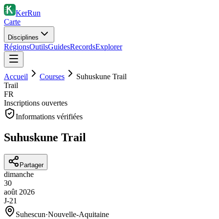
KerRun
Carte
Disciplines
Régions
Outils
Guides
Records
Explorer
Accueil
Courses
Suhuskune Trail
Trail
FR
Inscriptions ouvertes
Informations vérifiées
Suhuskune Trail
Partager
dimanche
30
août
2026
J-21
Suhescun
·
Nouvelle-Aquitaine