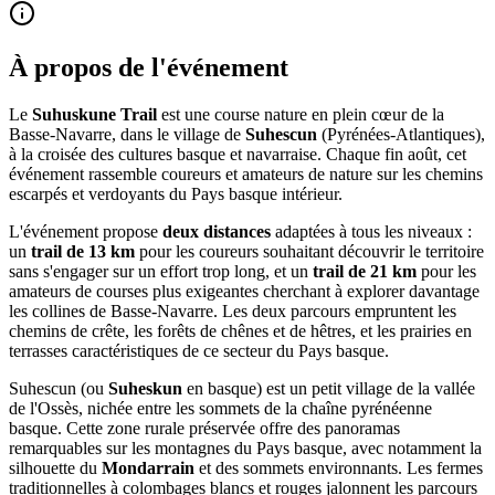
À propos de l'événement
Le
Suhuskune Trail
est une course nature en plein cœur de la
Basse-Navarre, dans le village de
Suhescun
(Pyrénées-Atlantiques),
à la croisée des cultures basque et navarraise. Chaque fin août, cet
événement rassemble coureurs et amateurs de nature sur les chemins
escarpés et verdoyants du Pays basque intérieur.
L'événement propose
deux distances
adaptées à tous les niveaux :
un
trail de 13 km
pour les coureurs souhaitant découvrir le territoire
sans s'engager sur un effort trop long, et un
trail de 21 km
pour les
amateurs de courses plus exigeantes cherchant à explorer davantage
les collines de Basse-Navarre. Les deux parcours empruntent les
chemins de crête, les forêts de chênes et de hêtres, et les prairies en
terrasses caractéristiques de ce secteur du Pays basque.
Suhescun (ou
Suheskun
en basque) est un petit village de la vallée
de l'Ossès, nichée entre les sommets de la chaîne pyrénéenne
basque. Cette zone rurale préservée offre des panoramas
remarquables sur les montagnes du Pays basque, avec notamment la
silhouette du
Mondarrain
et des sommets environnants. Les fermes
traditionnelles à colombages blancs et rouges jalonnent les parcours