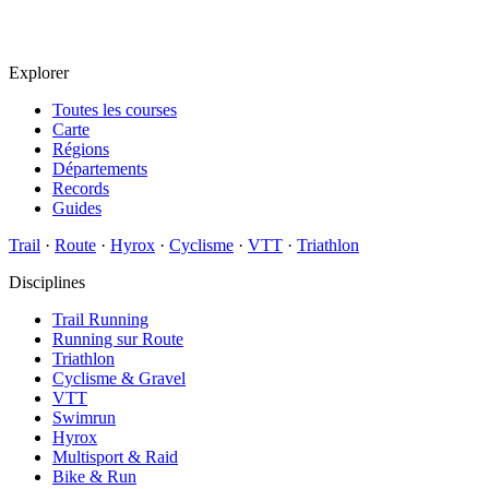
Explorer
Toutes les courses
Carte
Régions
Départements
Records
Guides
Trail
·
Route
·
Hyrox
·
Cyclisme
·
VTT
·
Triathlon
Disciplines
Trail Running
Running sur Route
Triathlon
Cyclisme & Gravel
VTT
Swimrun
Hyrox
Multisport & Raid
Bike & Run