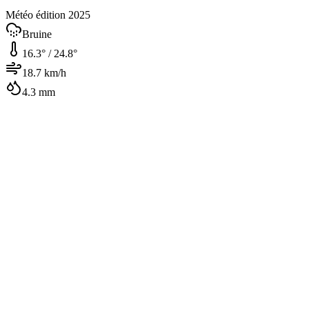
Météo édition 2025
Bruine
16.3
° /
24.8
°
18.7
km/h
4.3
mm