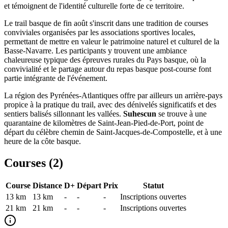
et témoignent de l'identité culturelle forte de ce territoire.
Le trail basque de fin août s'inscrit dans une tradition de courses
conviviales organisées par les associations sportives locales,
permettant de mettre en valeur le patrimoine naturel et culturel de la
Basse-Navarre. Les participants y trouvent une ambiance
chaleureuse typique des épreuves rurales du Pays basque, où la
convivialité et le partage autour du repas basque post-course font
partie intégrante de l'événement.
La région des Pyrénées-Atlantiques offre par ailleurs un arrière-pays
propice à la pratique du trail, avec des dénivelés significatifs et des
sentiers balisés sillonnant les vallées.
Suhescun
se trouve à une
quarantaine de kilomètres de Saint-Jean-Pied-de-Port, point de
départ du célèbre chemin de Saint-Jacques-de-Compostelle, et à une
heure de la côte basque.
Courses (
2
)
Course
Distance
D+
Départ
Prix
Statut
13 km
13
km
-
-
-
Inscriptions ouvertes
21 km
21
km
-
-
-
Inscriptions ouvertes