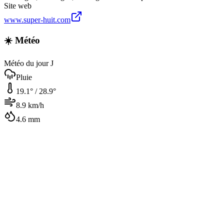
Site web
www.super-huit.com
☀️ Météo
Météo du jour J
Pluie
19.1
° /
28.9
°
8.9
km/h
4.6
mm