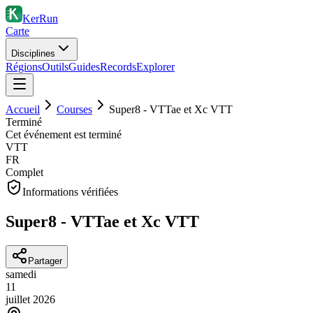
KerRun
Carte
Disciplines
Régions
Outils
Guides
Records
Explorer
Accueil
Courses
Super8 - VTTae et Xc VTT
Terminé
Cet événement est terminé
VTT
FR
Complet
Informations vérifiées
Super8 - VTTae et Xc VTT
Partager
samedi
11
juillet
2026