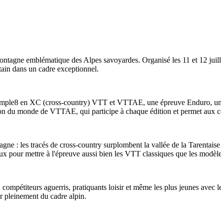
ontagne emblématique des Alpes savoyardes. Organisé les 11 et 12 ju
ntain dans un cadre exceptionnel.
Simple8 en XC (cross-country) VTT et VTTAE, une épreuve Enduro, un
n du monde de VTTAE, qui participe à chaque édition et permet aux co
agne : les tracés de cross-country surplombent la vallée de la Tarentaise
x pour mettre à l'épreuve aussi bien les VTT classiques que les modèles
 : compétiteurs aguerris, pratiquants loisir et même les plus jeunes a
er pleinement du cadre alpin.