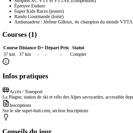
Simple8 XC VTT et VTTAE (compétition)
Épreuve Enduro
Super Kids Races (jeunes)
Rando Gourmande (loisir)
Ambassadeur : Jérôme Gilloux, 4x champion du monde VTT
Courses (
1
)
Course
Distance
D+
Départ
Prix
Statut
37 km
37
km
-
-
-
Complet
Infos pratiques
Accès / Transport
La Plagne, station de ski et vélo des Alpes savoyardes, accessible d
Inscriptions
Sur le site super-huit.com, section Inscriptions
Conseils du jour