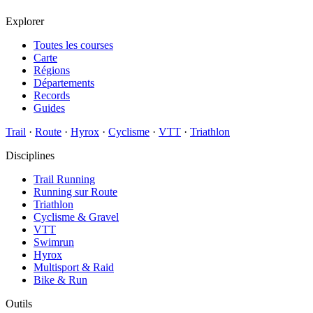
Explorer
Toutes les courses
Carte
Régions
Départements
Records
Guides
Trail
·
Route
·
Hyrox
·
Cyclisme
·
VTT
·
Triathlon
Disciplines
Trail Running
Running sur Route
Triathlon
Cyclisme & Gravel
VTT
Swimrun
Hyrox
Multisport & Raid
Bike & Run
Outils