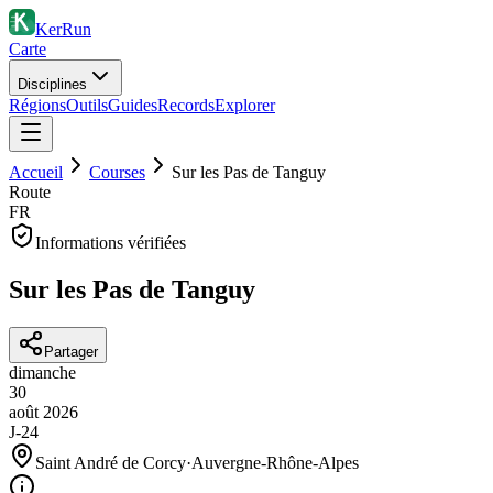
KerRun
Carte
Disciplines
Régions
Outils
Guides
Records
Explorer
Accueil
Courses
Sur les Pas de Tanguy
Route
FR
Informations vérifiées
Sur les Pas de Tanguy
Partager
dimanche
30
août
2026
J-24
Saint André de Corcy
·
Auvergne-Rhône-Alpes