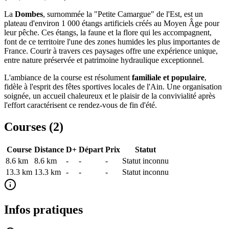
La
Dombes
, surnommée la "Petite Camargue" de l'Est, est un
plateau d'environ 1 000 étangs artificiels créés au Moyen Âge pour
leur pêche. Ces étangs, la faune et la flore qui les accompagnent,
font de ce territoire l'une des zones humides les plus importantes de
France. Courir à travers ces paysages offre une expérience unique,
entre nature préservée et patrimoine hydraulique exceptionnel.
L'ambiance de la course est résolument
familiale et populaire
,
fidèle à l'esprit des fêtes sportives locales de l'Ain. Une organisation
soignée, un accueil chaleureux et le plaisir de la convivialité après
l'effort caractérisent ce rendez-vous de fin d'été.
Courses (
2
)
Course
Distance
D+
Départ
Prix
Statut
8.6 km
8.6
km
-
-
-
Statut inconnu
13.3 km
13.3
km
-
-
-
Statut inconnu
Infos pratiques