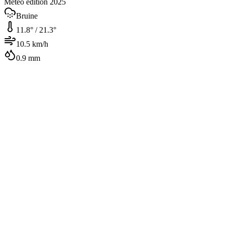
Météo édition 2025
Bruine
11.8
° /
21.3
°
10.5
km/h
0.9
mm