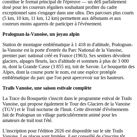
constitue le format principal de l'épreuve — un défi parfaitement
dosé pour les coureurs réguliers souhaitant profiter du cadre
exceptionnel sans s'engager dans une ultra. Des parcours plus courts
(5 km, 10 km, 11 km, 12 km) permettent aux débutants et aux
coureurs moins aguerris de participer à l'événement.
Pralognan-la-Vanoise, un joyau alpin
Station de montagne emblématique à 1 418 m d'altitude, Pralognan-
la-Vanoise est la porte d'entrée du Parc National de la Vanoise,
premier parc national créé en France (1963). Ses sentiers dévoilent
glaciers, alpages fleuris, lacs d'altitude et sommets à plus de 3 000
m, dont la Grande Casse (3 855 m), toit de Savoie. Le bouquetin des
Alpes, dont la course porte le nom, est une espèce protégée
emblématique du parc que l'on peut apercevoir sur les hauteurs.
Trails Vanoise, une saison estivale complète
La Trace du Bouquetin s'inscrit dans le programme estival de Trails
Vanoise, qui propose également le Tour des Glaciers de la Vanoise
(TGV) et le Trail nocturne de l'Inuit. Cette diversité d'événements
fait de Pralognan un village particulièrement animé pour les
amateurs de trail tout l'été.
L'inscription pour l'édition 2026 est disponible sur le site Trails
Vanoise. Les places sont limitées, il est conseillé de s'inscrire tôt.