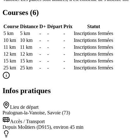
Courses (
6
)
Course
Distance
D+
Départ
Prix
Statut
5 km
5
km
-
-
-
Inscriptions fermées
10 km
10
km
-
-
-
Inscriptions fermées
11 km
11
km
-
-
-
Inscriptions fermées
12 km
12
km
-
-
-
Inscriptions fermées
15 km
15
km
-
-
-
Inscriptions fermées
25 km
25
km
-
-
-
Inscriptions fermées
Infos pratiques
Lieu de départ
Pralognan-la-Vanoise, Savoie (73)
Accès / Transport
Depuis Moûtiers (D915), environ 45 min