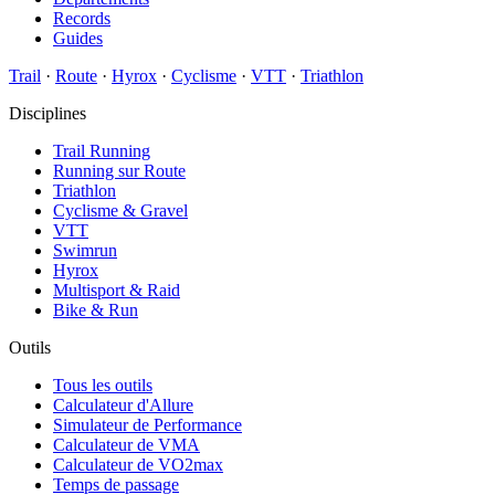
Records
Guides
Trail
·
Route
·
Hyrox
·
Cyclisme
·
VTT
·
Triathlon
Disciplines
Trail Running
Running sur Route
Triathlon
Cyclisme & Gravel
VTT
Swimrun
Hyrox
Multisport & Raid
Bike & Run
Outils
Tous les outils
Calculateur d'Allure
Simulateur de Performance
Calculateur de VMA
Calculateur de VO2max
Temps de passage