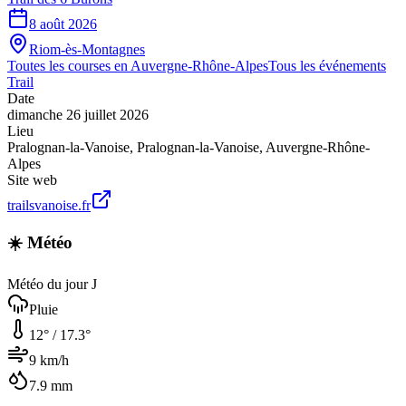
8 août 2026
Riom-ès-Montagnes
Toutes les courses en
Auvergne-Rhône-Alpes
Tous les événements
Trail
Date
dimanche 26 juillet 2026
Lieu
Pralognan-la-Vanoise
,
Pralognan-la-Vanoise
,
Auvergne-Rhône-
Alpes
Site web
trailsvanoise.fr
☀️ Météo
Météo du jour J
Pluie
12
° /
17.3
°
9
km/h
7.9
mm