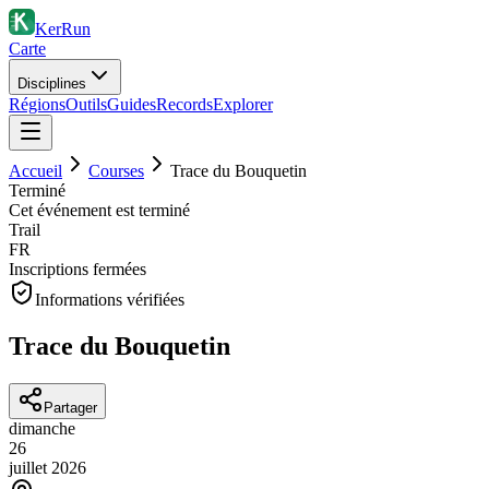
KerRun
Carte
Disciplines
Régions
Outils
Guides
Records
Explorer
Accueil
Courses
Trace du Bouquetin
Terminé
Cet événement est terminé
Trail
FR
Inscriptions fermées
Informations vérifiées
Trace du Bouquetin
Partager
dimanche
26
juillet
2026