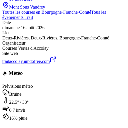
Mont Sous Vaudrey
Toutes les courses en
Bourgogne-Franche-Comté
Tous les
événements
Trail
Date
dimanche 16 août 2026
Lieu
Deux-Rivières
,
Deux-Rivières
,
Bourgogne-Franche-Comté
Organisateur
Courses Vertes d'Accolay
Site web
trailaccolay.jimdofree.com
☀️ Météo
Prévisions météo
Bruine
22.5
° /
33
°
6.7
km/h
16
% pluie