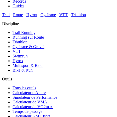
Records
Guides
Trail
·
Route
·
Hyrox
·
Cyclisme
·
VTT
·
Triathlon
Disciplines
Trail Running
Running sur Route
Triathlon
Cyclisme & Gravel
VTT
Swimrun
Hyrox
Multisport & Raid
Bike & Run
Outils
Tous les outils
Calculateur d'Allure
Simulateur de Performance
Calculateur de VMA
Calculateur de VO2max
Temps de passage
Calculateur KM Effort