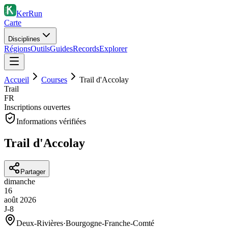
KerRun
Carte
Disciplines
Régions
Outils
Guides
Records
Explorer
Accueil
Courses
Trail d'Accolay
Trail
FR
Inscriptions ouvertes
Informations vérifiées
Trail d'Accolay
Partager
dimanche
16
août
2026
J-8
Deux-Rivières
·
Bourgogne-Franche-Comté