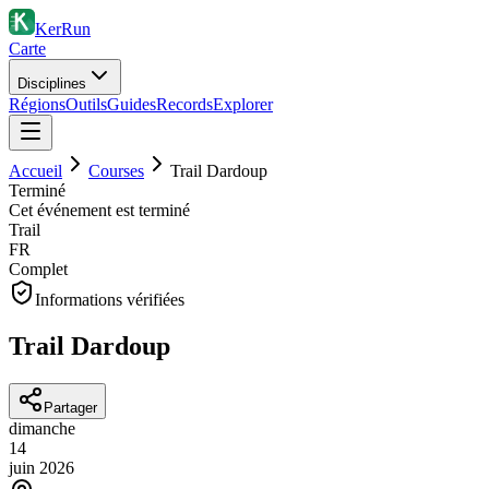
KerRun
Carte
Disciplines
Régions
Outils
Guides
Records
Explorer
Accueil
Courses
Trail Dardoup
Terminé
Cet événement est terminé
Trail
FR
Complet
Informations vérifiées
Trail Dardoup
Partager
dimanche
14
juin
2026