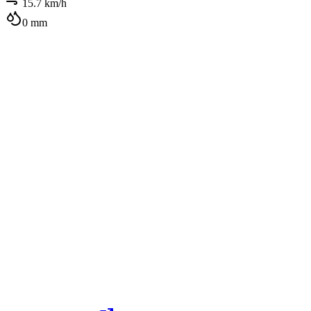
15.7
km/h
0
mm