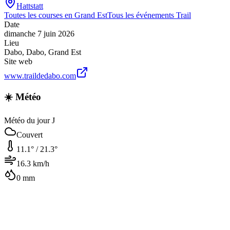
Hattstatt
Toutes les courses en
Grand Est
Tous les événements
Trail
Date
dimanche 7 juin 2026
Lieu
Dabo
,
Dabo
,
Grand Est
Site web
www.traildedabo.com
☀️ Météo
Météo du jour J
Couvert
11.1
° /
21.3
°
16.3
km/h
0
mm