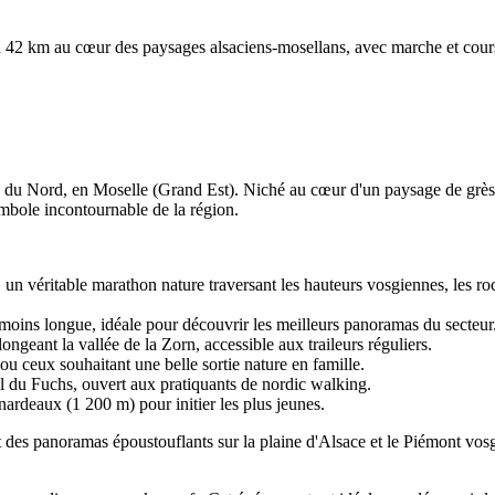
à 42 km au cœur des paysages alsaciens-mosellans, avec marche et cour
s du Nord, en Moselle (Grand Est). Niché au cœur d'un paysage de grès 
bole incontournable de la région.
, un véritable marathon nature traversant les hauteurs vosgiennes, les r
 moins longue, idéale pour découvrir les meilleurs panoramas du secteur
ongeant la vallée de la Zorn, accessible aux traileurs réguliers.
 ou ceux souhaitant une belle sortie nature en famille.
l du Fuchs, ouvert aux pratiquants de nordic walking.
nardeaux (1 200 m) pour initier les plus jeunes.
 des panoramas époustouflants sur la plaine d'Alsace et le Piémont vosgi