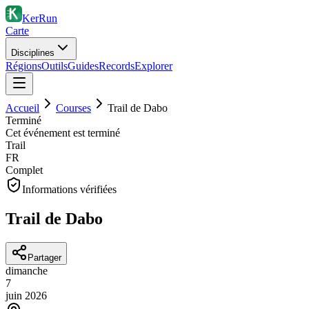
KerRun
Carte
Disciplines
Régions
Outils
Guides
Records
Explorer
Accueil
Courses
Trail de Dabo
Terminé
Cet événement est terminé
Trail
FR
Complet
Informations vérifiées
Trail de Dabo
Partager
dimanche
7
juin
2026