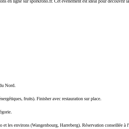
ions en ligne sur sporkrono.fr. Cet événement est idéal pour découvrir 
 du Nord.
nergétiques, fruits). Finisher avec restauration sur place.
égorie.
 et les environs (Wangenbourg, Harreberg). Réservation conseillée à l