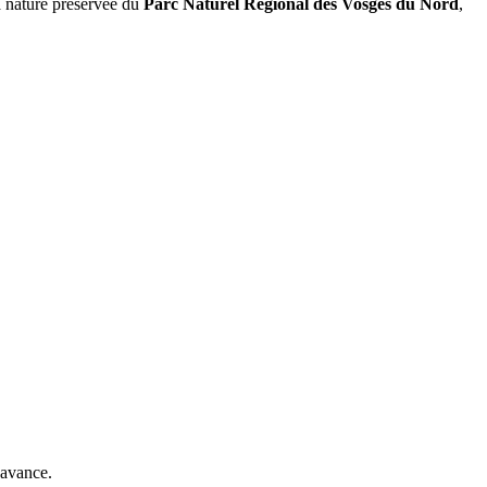
la nature préservée du
Parc Naturel Régional des Vosges du Nord
,
'avance.