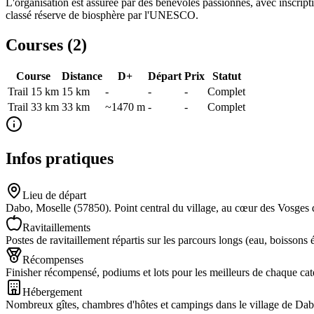
L'organisation est assurée par des bénévoles passionnés, avec inscript
classé réserve de biosphère par l'UNESCO.
Courses (
2
)
Course
Distance
D+
Départ
Prix
Statut
Trail 15 km
15
km
-
-
-
Complet
Trail 33 km
33
km
~1470 m
-
-
Complet
Infos pratiques
Lieu de départ
Dabo, Moselle (57850). Point central du village, au cœur des Vosges
Ravitaillements
Postes de ravitaillement répartis sur les parcours longs (eau, boissons é
Récompenses
Finisher récompensé, podiums et lots pour les meilleurs de chaque cat
Hébergement
Nombreux gîtes, chambres d'hôtes et campings dans le village de Dabo