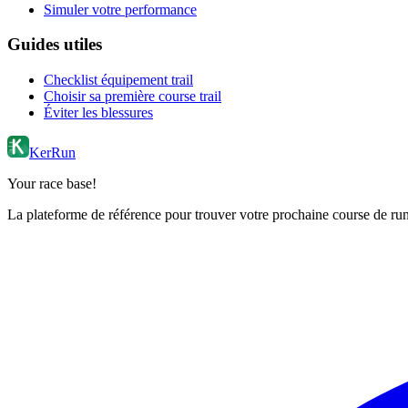
Simuler votre performance
Guides utiles
Checklist équipement trail
Choisir sa première course trail
Éviter les blessures
KerRun
Your race base!
La plateforme de référence pour trouver votre prochaine course de runn