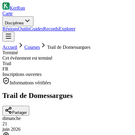
KerRun
Carte
Disciplines
Régions
Outils
Guides
Records
Explorer
Accueil
Courses
Trail de Domessargues
Terminé
Cet événement est terminé
Trail
FR
Inscriptions ouvertes
Informations vérifiées
Trail de Domessargues
Partager
dimanche
21
juin
2026