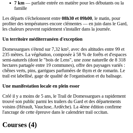
7 km
— parfaite entrée en matière pour les débutants ou la
famille
Les départs s'échelonnent entre
08h30 et 09h00
, le matin, pour
profiter des températures encore clémentes — en juin dans le Gard,
les chaleurs peuvent rapidement s'installer dans la journée.
Un territoire méditerranéen d'exception
Domessargues s'étend sur 7,32 km², avec des altitudes entre 99 et
235 mètres. La végétation, composée à 58 % de forêts et d'espaces
semi-naturels (dont le "bois de Lens", une zone naturelle de 8 318
hectares partagée entre 19 communes), offre des paysages variés :
chênes verts, pins, garrigues parfumées de thym et de romarin. Le
trail est labellisé, gage de qualité de l'organisation et du balisage.
Une manifestation locale en plein essor
Créé il y a moins de 5 ans, le Trail de Domessargues a rapidement
trouvé son public parmi les trailers du Gard et des départements
voisins (Hérault, Vaucluse, Ardèche). La 4ème édition confirme
l'ancrage de cette épreuve dans le calendrier trail occitan.
Courses (
4
)