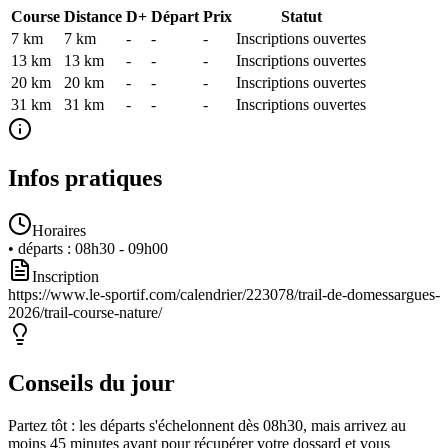
Course
Distance
D+
Départ
Prix
Statut
7 km
7
km
-
-
-
Inscriptions ouvertes
13 km
13
km
-
-
-
Inscriptions ouvertes
20 km
20
km
-
-
-
Inscriptions ouvertes
31 km
31
km
-
-
-
Inscriptions ouvertes
Infos pratiques
Horaires
•
départs
:
08h30 - 09h00
Inscription
https://www.le-sportif.com/calendrier/223078/trail-de-domessargues-
2026/trail-course-nature/
Conseils du jour
Partez tôt : les départs s'échelonnent dès 08h30, mais arrivez au
moins 45 minutes avant pour récupérer votre dossard et vous