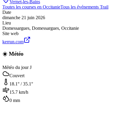
Vernet-les-Bains
Toutes les courses en
Occitanie
Tous les événements
Trail
Date
dimanche 21 juin 2026
Lieu
Domessargues
,
Domessargues
,
Occitanie
Site web
kerrun.com
☀️ Météo
Météo du jour J
Couvert
18.1
° /
35.1
°
15.7
km/h
0
mm