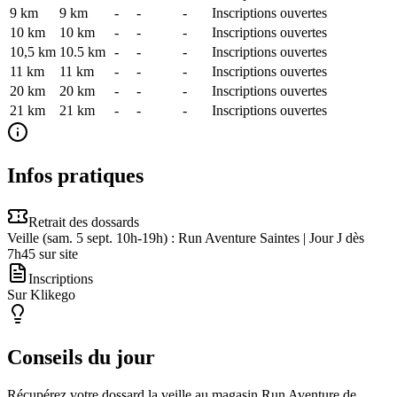
9 km
9
km
-
-
-
Inscriptions ouvertes
10 km
10
km
-
-
-
Inscriptions ouvertes
10,5 km
10.5
km
-
-
-
Inscriptions ouvertes
11 km
11
km
-
-
-
Inscriptions ouvertes
20 km
20
km
-
-
-
Inscriptions ouvertes
21 km
21
km
-
-
-
Inscriptions ouvertes
Infos pratiques
Retrait des dossards
Veille (sam. 5 sept. 10h-19h) : Run Aventure Saintes | Jour J dès
7h45 sur site
Inscriptions
Sur Klikego
Conseils du jour
Récupérez votre dossard la veille au magasin Run Aventure de