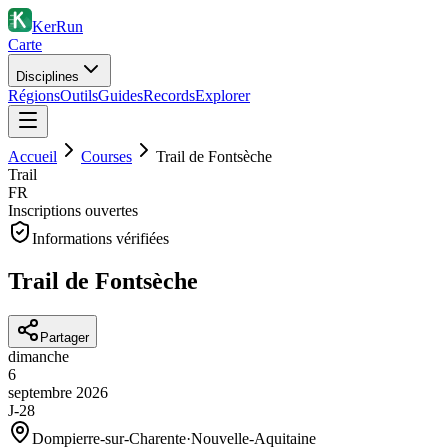
KerRun
Carte
Disciplines
Régions
Outils
Guides
Records
Explorer
Accueil
Courses
Trail de Fontsèche
Trail
FR
Inscriptions ouvertes
Informations vérifiées
Trail de Fontsèche
Partager
dimanche
6
septembre
2026
J-28
Dompierre-sur-Charente
·
Nouvelle-Aquitaine