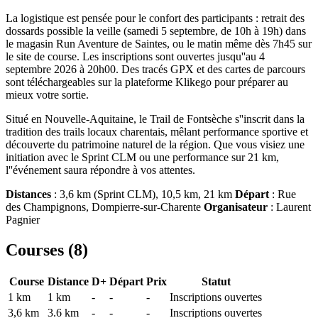
La logistique est pensée pour le confort des participants : retrait des
dossards possible la veille (samedi 5 septembre, de 10h à 19h) dans
le magasin Run Aventure de Saintes, ou le matin même dès 7h45 sur
le site de course. Les inscriptions sont ouvertes jusqu''au 4
septembre 2026 à 20h00. Des tracés GPX et des cartes de parcours
sont téléchargeables sur la plateforme Klikego pour préparer au
mieux votre sortie.
Situé en Nouvelle-Aquitaine, le Trail de Fontsèche s''inscrit dans la
tradition des trails locaux charentais, mêlant performance sportive et
découverte du patrimoine naturel de la région. Que vous visiez une
initiation avec le Sprint CLM ou une performance sur 21 km,
l''événement saura répondre à vos attentes.
Distances
: 3,6 km (Sprint CLM), 10,5 km, 21 km
Départ
: Rue
des Champignons, Dompierre-sur-Charente
Organisateur
: Laurent
Pagnier
Courses (
8
)
Course
Distance
D+
Départ
Prix
Statut
1 km
1
km
-
-
-
Inscriptions ouvertes
3,6 km
3.6
km
-
-
-
Inscriptions ouvertes