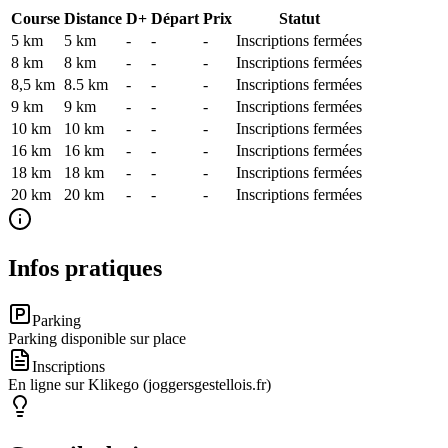
Course
Distance
D+
Départ
Prix
Statut
5 km
5
km
-
-
-
Inscriptions fermées
8 km
8
km
-
-
-
Inscriptions fermées
8,5 km
8.5
km
-
-
-
Inscriptions fermées
9 km
9
km
-
-
-
Inscriptions fermées
10 km
10
km
-
-
-
Inscriptions fermées
16 km
16
km
-
-
-
Inscriptions fermées
18 km
18
km
-
-
-
Inscriptions fermées
20 km
20
km
-
-
-
Inscriptions fermées
Infos pratiques
Parking
Parking disponible sur place
Inscriptions
En ligne sur Klikego (joggersgestellois.fr)