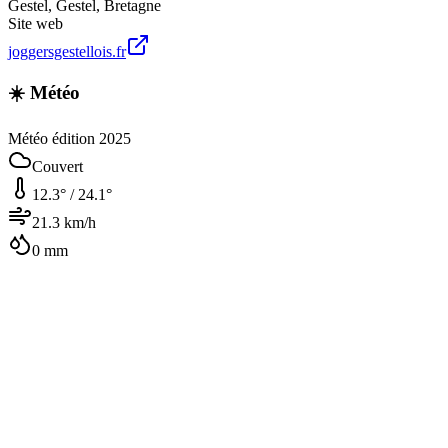
Gestel
,
Gestel
,
Bretagne
Site web
joggersgestellois.fr
☀️ Météo
Météo édition 2025
Couvert
12.3
° /
24.1
°
21.3
km/h
0
mm