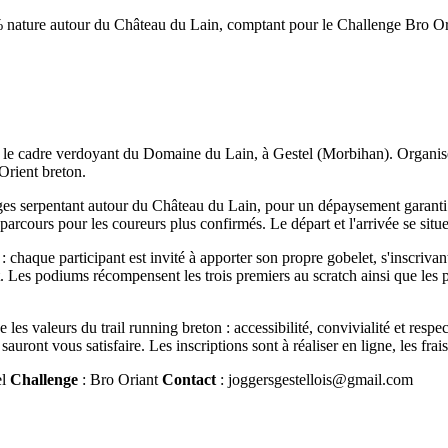
 nature autour du Château du Lain, comptant pour le Challenge Bro Or
le cadre verdoyant du Domaine du Lain, à Gestel (Morbihan). Organisé p
Orient breton.
uvages serpentant autour du Château du Lain, pour un dépaysement gara
 parcours pour les coureurs plus confirmés. Le départ et l'arrivée se si
: chaque participant est invité à apporter son propre gobelet, s'inscriva
t. Les podiums récompensent les trois premiers au scratch ainsi que les p
 les valeurs du trail running breton : accessibilité, convivialité et re
ont vous satisfaire. Les inscriptions sont à réaliser en ligne, les frais d
el
Challenge
: Bro Oriant
Contact
: joggersgestellois@gmail.com