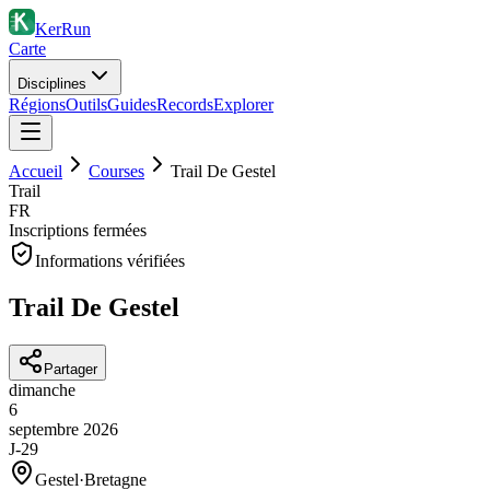
KerRun
Carte
Disciplines
Régions
Outils
Guides
Records
Explorer
Accueil
Courses
Trail De Gestel
Trail
FR
Inscriptions fermées
Informations vérifiées
Trail De Gestel
Partager
dimanche
6
septembre
2026
J-29
Gestel
·
Bretagne