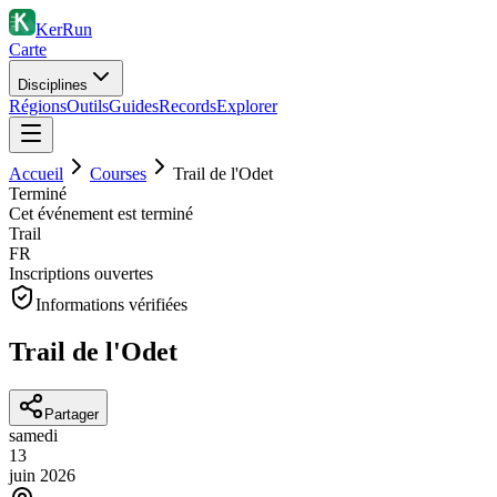
KerRun
Carte
Disciplines
Régions
Outils
Guides
Records
Explorer
Accueil
Courses
Trail de l'Odet
Terminé
Cet événement est terminé
Trail
FR
Inscriptions ouvertes
Informations vérifiées
Trail de l'Odet
Partager
samedi
13
juin
2026