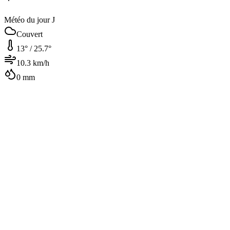
Météo du jour J
Couvert
13
° /
25.7
°
10.3
km/h
0
mm