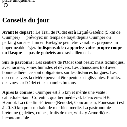
place uniquement.
Conseils du jour
Avant le départ
: Le Trail de l'Odet est à Ergué-Gabéric (5 km de
Quimper) — prévoyez un temps de trajet depuis Quimper ou
parking sur site. Juin en Bretagne peut être variable : préparez un
imperméable léger.
Indispensable : apportez votre propre coupe
ou flasque
— pas de gobelets aux ravitaillements.
Sur le parcours
: Les sentiers de l'Odet sont beaux mais techniques,
avec racines, zones humides et dévers. Les chaussures trail avec
bonne adhérence sont obligatoires sur les distances longues. Les
descentes vers la rivière peuvent être pentues et glissantes. Profitez
des vues sur l'Odet et les manoirs bretons.
Après la course
: Quimper est à 5 km et mérite une visite :
cathédrale Saint-Corentin, quartier médiéval, faïenceries HB-
Henriot. La côte finistérienne (Bénodet, Concarneau, Fouesnant) est
à 20-30 km pour un bain de mer bien mérité. La gastronomie
bretonne (galettes, crêpes, fruits de mer, whisky Armorik) est
incontournable.