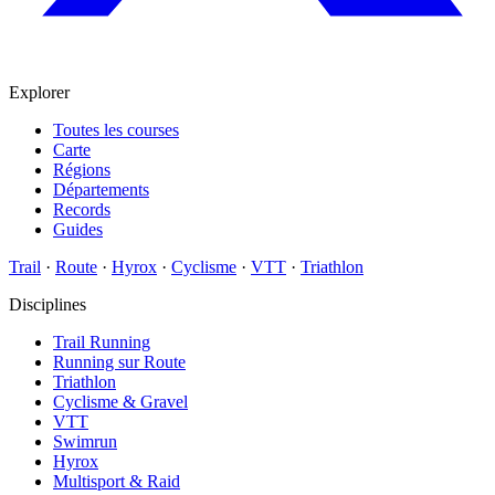
Explorer
Toutes les courses
Carte
Régions
Départements
Records
Guides
Trail
·
Route
·
Hyrox
·
Cyclisme
·
VTT
·
Triathlon
Disciplines
Trail Running
Running sur Route
Triathlon
Cyclisme & Gravel
VTT
Swimrun
Hyrox
Multisport & Raid