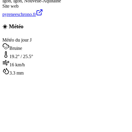
Igon
,
Igon
,
Nouvelle-Aquitaine
Site web
pyreneeschrono.fr
☀️ Météo
Météo du jour J
Bruine
19.2
° /
25.5
°
16
km/h
3.3
mm