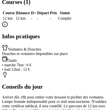
Courses (
1
)
Course
Distance
D+
Départ
Prix
Statut
12 km
12
km
-
-
-
Complet
Infos pratiques
Vestiaires & Douches
Douches et vestiaires disponibles sur place
Tarifs
•
marche 7km
:
6 €
•
trail 12km
:
12 €
Conseils du jour
Arriver dès 18h pour retirer votre dossard et profiter des vestiaires.
Lampe frontale indispensable pour ce trail semi-nocturne. N'oubliez
votre certificat médical, il sera contrôlé. Le parcours de 12 km avec