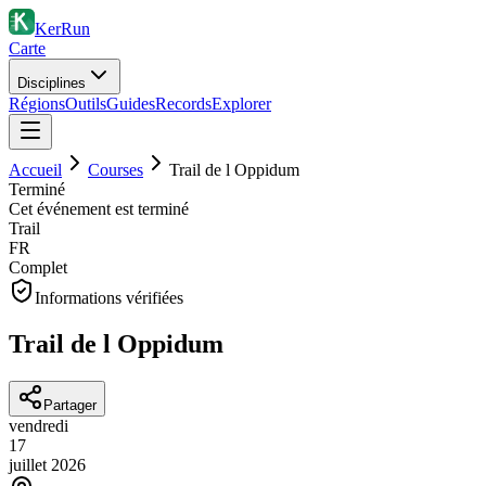
KerRun
Carte
Disciplines
Régions
Outils
Guides
Records
Explorer
Accueil
Courses
Trail de l Oppidum
Terminé
Cet événement est terminé
Trail
FR
Complet
Informations vérifiées
Trail de l Oppidum
Partager
vendredi
17
juillet
2026