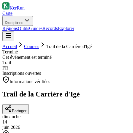
KerRun
Carte
Disciplines
Régions
Outils
Guides
Records
Explorer
Accueil
Courses
Trail de la Carrière d'Igé
Terminé
Cet événement est terminé
Trail
FR
Inscriptions ouvertes
Informations vérifiées
Trail de la Carrière d'Igé
Partager
dimanche
14
juin
2026