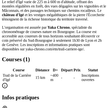
Le relief d'Igé varie de 225 m à 600 m d'altitude, offrant des
montées régulières en forêt, des vues dégagées sur les vignobles et le
Mâconnais, et des passages techniques sur chemins rocailleux. Le
château d'Igé
et les vestiges mégalithiques de la pierre l'Écorcherie
témoignent de la richesse historique du territoire traversé.
L'organisation est assurée par
Yaka Chrono
, spécialiste du
chronométrage de courses nature en Bourgogne. La course est
accessible aux coureurs de tous horizons souhaitant découvrir ce
coin préservé du Sud-Bourgogne à seulement 1h30 de Lyon et 2h
de Genève. Les inscriptions et informations pratiques sont
disponibles sur yaka-chrono.com/etn/trail-carriere-ige/.
Courses (
1
)
Course
Distance
D+
Départ
Prix
Statut
Trail de la Carrière
~400
Inscriptions
15
km
-
-
d'Igé
m
ouvertes
Infos pratiques