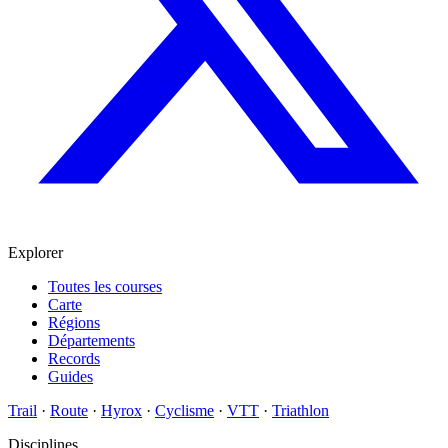
Explorer
Toutes les courses
Carte
Régions
Départements
Records
Guides
Trail
·
Route
·
Hyrox
·
Cyclisme
·
VTT
·
Triathlon
Disciplines