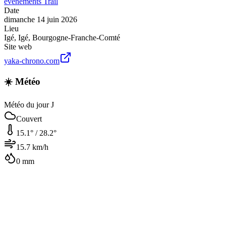
événements
Trail
Date
dimanche 14 juin 2026
Lieu
Igé
,
Igé
,
Bourgogne-Franche-Comté
Site web
yaka-chrono.com
☀️ Météo
Météo du jour J
Couvert
15.1
° /
28.2
°
15.7
km/h
0
mm