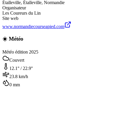
Étalleville
,
Étalleville
,
Normandie
Organisateur
Les Coureurs du Lin
Site web
www.normandiecourseapied.com
☀️ Météo
Météo édition 2025
Couvert
12.1
° /
22.9
°
23.8
km/h
0
mm