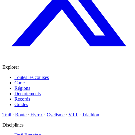
Explorer
Toutes les courses
Carte
Régions
Départements
Records
Guides
Trail
·
Route
·
Hyrox
·
Cyclisme
·
VTT
·
Triathlon
Disciplines