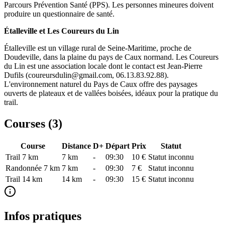
Parcours Prévention Santé (PPS). Les personnes mineures doivent
produire un questionnaire de santé.
Étalleville et Les Coureurs du Lin
Étalleville est un village rural de Seine-Maritime, proche de
Doudeville, dans la plaine du pays de Caux normand. Les Coureurs
du Lin est une association locale dont le contact est Jean-Pierre
Dufils (coureursdulin@gmail.com, 06.13.83.92.88).
L'environnement naturel du Pays de Caux offre des paysages
ouverts de plateaux et de vallées boisées, idéaux pour la pratique du
trail.
Courses (
3
)
Course
Distance
D+
Départ
Prix
Statut
Trail 7 km
7
km
-
09:30
10 €
Statut inconnu
Randonnée 7 km
7
km
-
09:30
7 €
Statut inconnu
Trail 14 km
14
km
-
09:30
15 €
Statut inconnu
Infos pratiques