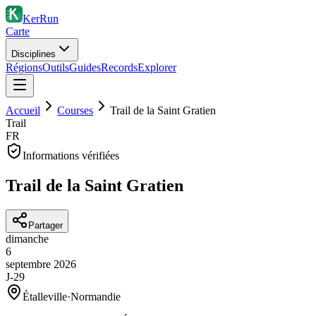
KerRun
Carte
Disciplines
Régions
Outils
Guides
Records
Explorer
Accueil
Courses
Trail de la Saint Gratien
Trail
FR
Informations vérifiées
Trail de la Saint Gratien
Partager
dimanche
6
septembre
2026
J-29
Étalleville
·
Normandie