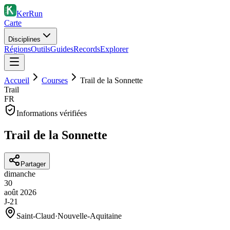
KerRun
Carte
Disciplines
Régions
Outils
Guides
Records
Explorer
Accueil
Courses
Trail de la Sonnette
Trail
FR
Informations vérifiées
Trail de la Sonnette
Partager
dimanche
30
août
2026
J-21
Saint-Claud
·
Nouvelle-Aquitaine