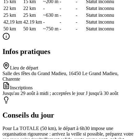
15 km
15
km
~200 m
-
-
Statut inconnu
22 km
22
km
-
-
-
Statut inconnu
25 km
25
km
~630 m
-
-
Statut inconnu
42,19 km
42.19
km
-
-
-
Statut inconnu
50 km
50
km
~750 m
-
-
Statut inconnu
Infos pratiques
Lieu de départ
Salle des fêtes du Grand Madieu, 16450 Le Grand Madieu,
Charente
Inscriptions
Jusqu'au 29 août à midi ; acceptées le jour J jusqu'à 30 août
Conseils du jour
Pour La TOTALE (50 km), le départ à 6h30 impose une
organisation rigoureuse : arrivez la veille si possible, préparez votre