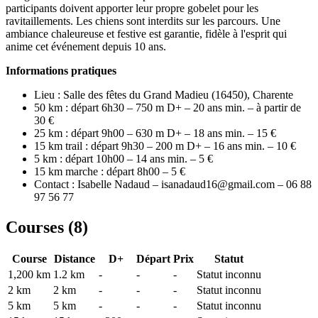
participants doivent apporter leur propre gobelet pour les
ravitaillements. Les chiens sont interdits sur les parcours. Une
ambiance chaleureuse et festive est garantie, fidèle à l'esprit qui
anime cet événement depuis 10 ans.
Informations pratiques
Lieu : Salle des fêtes du Grand Madieu (16450), Charente
50 km : départ 6h30 – 750 m D+ – 20 ans min. – à partir de
30 €
25 km : départ 9h00 – 630 m D+ – 18 ans min. – 15 €
15 km trail : départ 9h30 – 200 m D+ – 16 ans min. – 10 €
5 km : départ 10h00 – 14 ans min. – 5 €
15 km marche : départ 8h00 – 5 €
Contact : Isabelle Nadaud – isanadaud16@gmail.com – 06 88
97 56 77
Courses (
8
)
Course
Distance
D+
Départ
Prix
Statut
1,200 km
1.2
km
-
-
-
Statut inconnu
2 km
2
km
-
-
-
Statut inconnu
5 km
5
km
-
-
-
Statut inconnu