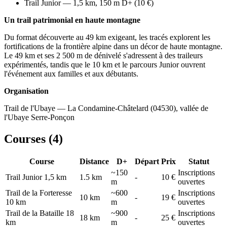
Trail Junior — 1,5 km, 150 m D+ (10 €)
Un trail patrimonial en haute montagne
Du format découverte au 49 km exigeant, les tracés explorent les
fortifications de la frontière alpine dans un décor de haute montagne.
Le 49 km et ses 2 500 m de dénivelé s'adressent à des traileurs
expérimentés, tandis que le 10 km et le parcours Junior ouvrent
l'événement aux familles et aux débutants.
Organisation
Trail de l'Ubaye — La Condamine-Châtelard (04530), vallée de
l'Ubaye Serre-Ponçon
Courses (
4
)
Course
Distance
D+
Départ
Prix
Statut
~150
Inscriptions
Trail Junior 1,5 km
1.5
km
-
10 €
m
ouvertes
Trail de la Forteresse
~600
Inscriptions
10
km
-
19 €
10 km
m
ouvertes
Trail de la Bataille 18
~900
Inscriptions
18
km
-
25 €
km
m
ouvertes