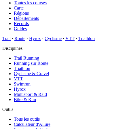
Toutes les courses
Carte
Régions
Départements
Records
Guides
Trail
·
Route
·
Hyrox
·
Cyclisme
·
VTT
·
Triathlon
Disciplines
Trail Running
Running sur Route
Triathlon
Cyclisme & Gravel
VTT
Swimrun
Hyrox
Multisport & Raid
Bike & Run
Outils
Tous les outils
Calculateur d'Allure