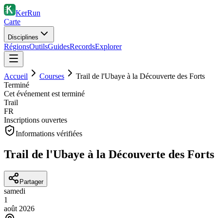
KerRun
Carte
Disciplines
Régions
Outils
Guides
Records
Explorer
Accueil
Courses
Trail de l'Ubaye à la Découverte des Forts
Terminé
Cet événement est terminé
Trail
FR
Inscriptions ouvertes
Informations vérifiées
Trail de l'Ubaye à la Découverte des Forts
Partager
samedi
1
août
2026