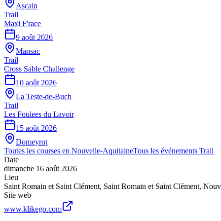
Ascain
Trail
Maxi F'race
9 août 2026
Mansac
Trail
Cross Sable Challenge
10 août 2026
La Teste-de-Buch
Trail
Les Foulees du Lavoir
15 août 2026
Domeyrot
Toutes les courses en
Nouvelle-Aquitaine
Tous les événements
Trail
Date
dimanche 16 août 2026
Lieu
Saint Romain et Saint Clément
,
Saint Romain et Saint Clément
,
Nouve
Site web
www.klikego.com