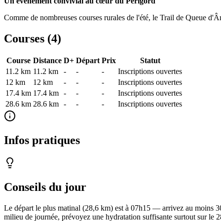
Un événement convivial au cœur du Périgord
Comme de nombreuses courses rurales de l'été, le Trail de Queue d'Ân
Courses (
4
)
Course
Distance
D+
Départ
Prix
Statut
11.2 km
11.2
km
-
-
-
Inscriptions ouvertes
12 km
12
km
-
-
-
Inscriptions ouvertes
17.4 km
17.4
km
-
-
-
Inscriptions ouvertes
28.6 km
28.6
km
-
-
-
Inscriptions ouvertes
Infos pratiques
Conseils du jour
Le départ le plus matinal (28,6 km) est à 07h15 — arrivez au moins 30 
milieu de journée, prévoyez une hydratation suffisante surtout sur le