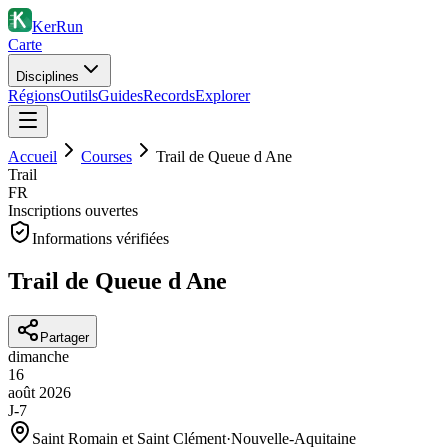
KerRun
Carte
Disciplines
Régions
Outils
Guides
Records
Explorer
Accueil
Courses
Trail de Queue d Ane
Trail
FR
Inscriptions ouvertes
Informations vérifiées
Trail de Queue d Ane
Partager
dimanche
16
août
2026
J-7
Saint Romain et Saint Clément
·
Nouvelle-Aquitaine