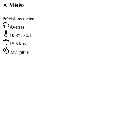
☀️ Météo
Prévisions météo
Averses
19.3
° /
30.1
°
15.5
km/h
22
% pluie