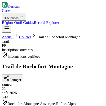
KerRun
Carte
Disciplines
Régions
Outils
Guides
Records
Explorer
Accueil
Courses
Trail de Rochefort Montagne
Trail
FR
Inscriptions ouvertes
Informations vérifiées
Trail de Rochefort Montagne
Partager
samedi
22
août
2026
J-14
Rochefort-Montagne
·
Auvergne-Rhône-Alpes