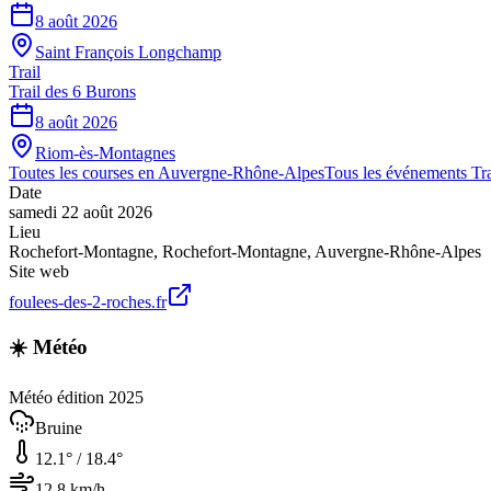
8 août 2026
Saint François Longchamp
Trail
Trail des 6 Burons
8 août 2026
Riom-ès-Montagnes
Toutes les courses en
Auvergne-Rhône-Alpes
Tous les événements
Tra
Date
samedi 22 août 2026
Lieu
Rochefort-Montagne
,
Rochefort-Montagne
,
Auvergne-Rhône-Alpes
Site web
foulees-des-2-roches.fr
☀️ Météo
Météo édition 2025
Bruine
12.1
° /
18.4
°
12.8
km/h