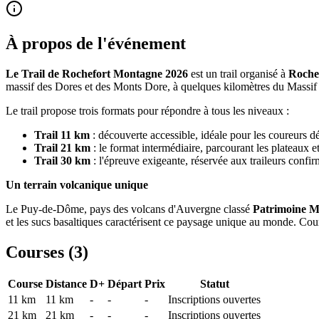
À propos de l'événement
Le Trail de Rochefort Montagne 2026
est un trail organisé à
Roche
massif des Dores et des Monts Dore, à quelques kilomètres du Massif
Le trail propose trois formats pour répondre à tous les niveaux :
Trail 11 km
: découverte accessible, idéale pour les coureurs 
Trail 21 km
: le format intermédiaire, parcourant les plateaux 
Trail 30 km
: l'épreuve exigeante, réservée aux traileurs confi
Un terrain volcanique unique
Le Puy-de-Dôme, pays des volcans d'Auvergne classé
Patrimoine 
et les sucs basaltiques caractérisent ce paysage unique au monde. Co
Courses (
3
)
Course
Distance
D+
Départ
Prix
Statut
11 km
11
km
-
-
-
Inscriptions ouvertes
21 km
21
km
-
-
-
Inscriptions ouvertes