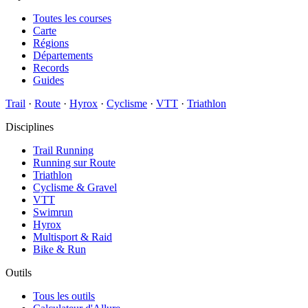
Toutes les courses
Carte
Régions
Départements
Records
Guides
Trail
·
Route
·
Hyrox
·
Cyclisme
·
VTT
·
Triathlon
Disciplines
Trail Running
Running sur Route
Triathlon
Cyclisme & Gravel
VTT
Swimrun
Hyrox
Multisport & Raid
Bike & Run
Outils
Tous les outils