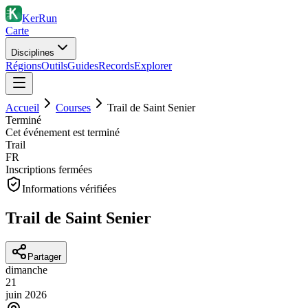
KerRun
Carte
Disciplines
Régions
Outils
Guides
Records
Explorer
Accueil
Courses
Trail de Saint Senier
Terminé
Cet événement est terminé
Trail
FR
Inscriptions fermées
Informations vérifiées
Trail de Saint Senier
Partager
dimanche
21
juin
2026