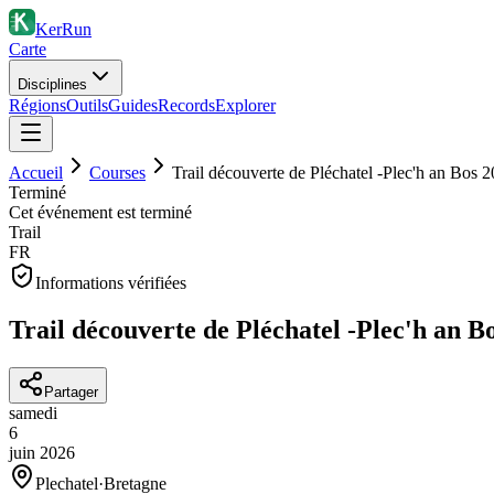
KerRun
Carte
Disciplines
Régions
Outils
Guides
Records
Explorer
Accueil
Courses
Trail découverte de Pléchatel -Plec'h an Bos 
Terminé
Cet événement est terminé
Trail
FR
Informations vérifiées
Trail découverte de Pléchatel -Plec'h an B
Partager
samedi
6
juin
2026
Plechatel
·
Bretagne