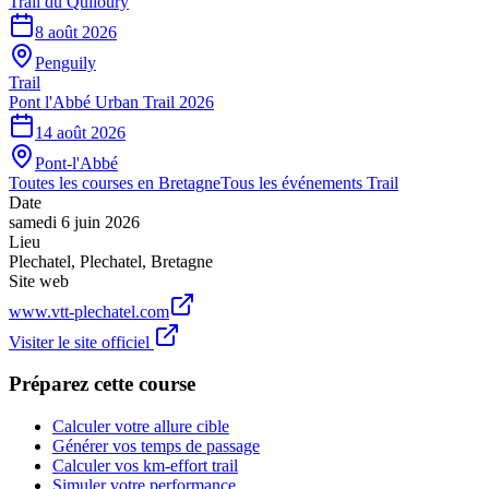
Trail du Quiloury
8 août 2026
Penguily
Trail
Pont l'Abbé Urban Trail 2026
14 août 2026
Pont-l'Abbé
Toutes les courses en
Bretagne
Tous les événements
Trail
Date
samedi 6 juin 2026
Lieu
Plechatel
,
Plechatel
,
Bretagne
Site web
www.vtt-plechatel.com
Visiter le site officiel
Préparez cette course
Calculer votre allure cible
Générer vos temps de passage
Calculer vos km-effort trail
Simuler votre performance