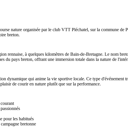
course nature organisée par le club VTT Pléchatel, sur la commune de Plé
oire breton.
a région rennaise, à quelques kilomètres de Bain-de-Bretagne. Le nom bre
es du pays breton, offrant une immersion totale dans la nature de l'intér
on dynamique qui anime la vie sportive locale. Ce type d'événement trai
plaisir de courir en nature plutôt que sur la performance.
 courant
 passionnés
e pour les habitués
ne campagne bretonne