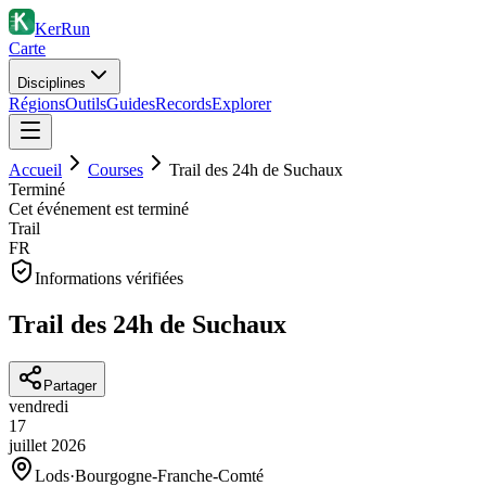
KerRun
Carte
Disciplines
Régions
Outils
Guides
Records
Explorer
Accueil
Courses
Trail des 24h de Suchaux
Terminé
Cet événement est terminé
Trail
FR
Informations vérifiées
Trail des 24h de Suchaux
Partager
vendredi
17
juillet
2026
Lods
·
Bourgogne-Franche-Comté