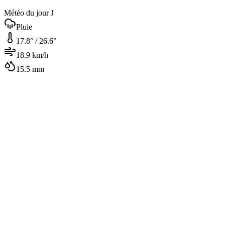
Météo du jour J
Pluie
17.8
° /
26.6
°
18.9
km/h
15.5
mm