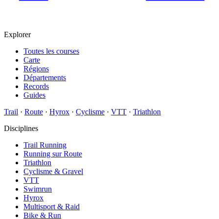
Explorer
Toutes les courses
Carte
Régions
Départements
Records
Guides
Trail
·
Route
·
Hyrox
·
Cyclisme
·
VTT
·
Triathlon
Disciplines
Trail Running
Running sur Route
Triathlon
Cyclisme & Gravel
VTT
Swimrun
Hyrox
Multisport & Raid
Bike & Run