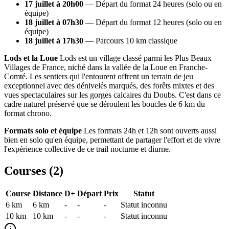
17 juillet à 20h00
— Départ du format 24 heures (solo ou en
équipe)
18 juillet à 07h30
— Départ du format 12 heures (solo ou en
équipe)
18 juillet à 17h30
— Parcours 10 km classique
Lods et la Loue
Lods est un village classé parmi les Plus Beaux
Villages de France, niché dans la vallée de la Loue en Franche-
Comté. Les sentiers qui l'entourent offrent un terrain de jeu
exceptionnel avec des dénivelés marqués, des forêts mixtes et des
vues spectaculaires sur les gorges calcaires du Doubs. C'est dans ce
cadre naturel préservé que se déroulent les boucles de 6 km du
format chrono.
Formats solo et équipe
Les formats 24h et 12h sont ouverts aussi
bien en solo qu'en équipe, permettant de partager l'effort et de vivre
l'expérience collective de ce trail nocturne et diurne.
Courses (
2
)
Course
Distance
D+
Départ
Prix
Statut
6 km
6
km
-
-
-
Statut inconnu
10 km
10
km
-
-
-
Statut inconnu