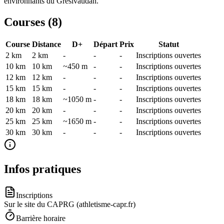
environnants du Grésivaudan.
Courses (
8
)
Course
Distance
D+
Départ
Prix
Statut
2 km
2
km
-
-
-
Inscriptions ouvertes
10 km
10
km
~450 m
-
-
Inscriptions ouvertes
12 km
12
km
-
-
-
Inscriptions ouvertes
15 km
15
km
-
-
-
Inscriptions ouvertes
18 km
18
km
~1050 m
-
-
Inscriptions ouvertes
20 km
20
km
-
-
-
Inscriptions ouvertes
25 km
25
km
~1650 m
-
-
Inscriptions ouvertes
30 km
30
km
-
-
-
Inscriptions ouvertes
Infos pratiques
Inscriptions
Sur le site du CAPRG (athletisme-capr.fr)
Barrière horaire