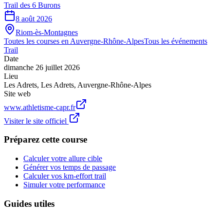
Trail des 6 Burons
8 août 2026
Riom-ès-Montagnes
Toutes les courses en
Auvergne-Rhône-Alpes
Tous les événements
Trail
Date
dimanche 26 juillet 2026
Lieu
Les Adrets
,
Les Adrets
,
Auvergne-Rhône-Alpes
Site web
www.athletisme-capr.fr
Visiter le site officiel
Préparez cette course
Calculer votre allure cible
Générer vos temps de passage
Calculer vos km-effort trail
Simuler votre performance
Guides utiles