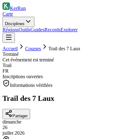
KerRun
Carte
Disciplines
Régions
Outils
Guides
Records
Explorer
Accueil
Courses
Trail des 7 Laux
Terminé
Cet événement est terminé
Trail
FR
Inscriptions ouvertes
Informations vérifiées
Trail des 7 Laux
Partager
dimanche
26
juillet
2026