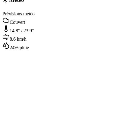
Prévisions météo
Couvert
14.8
° /
23.9
°
8.6
km/h
24
% pluie