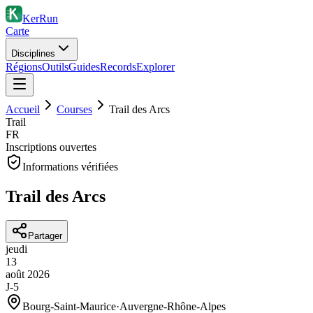
KerRun
Carte
Disciplines
Régions
Outils
Guides
Records
Explorer
Accueil
Courses
Trail des Arcs
Trail
FR
Inscriptions ouvertes
Informations vérifiées
Trail des Arcs
Partager
jeudi
13
août
2026
J-5
Bourg-Saint-Maurice
·
Auvergne-Rhône-Alpes