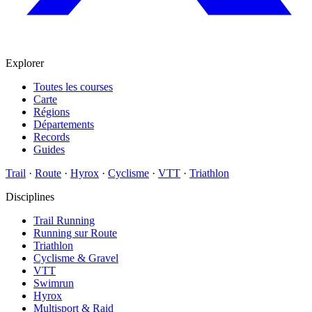
Explorer
Toutes les courses
Carte
Régions
Départements
Records
Guides
Trail
·
Route
·
Hyrox
·
Cyclisme
·
VTT
·
Triathlon
Disciplines
Trail Running
Running sur Route
Triathlon
Cyclisme & Gravel
VTT
Swimrun
Hyrox
Multisport & Raid