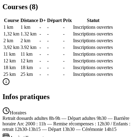
Courses (
8
)
Course
Distance
D+
Départ
Prix
Statut
1 km
1
km
-
-
-
Inscriptions ouvertes
1,32 km
1.32
km
-
-
-
Inscriptions ouvertes
2 km
2
km
-
-
-
Inscriptions ouvertes
3,92 km
3.92
km
-
-
-
Inscriptions ouvertes
11 km
11
km
-
-
-
Inscriptions ouvertes
12 km
12
km
-
-
-
Inscriptions ouvertes
18 km
18
km
-
-
-
Inscriptions ouvertes
25 km
25
km
-
-
-
Inscriptions ouvertes
Infos pratiques
Horaires
Retrait dossards adultes 8h-9h — Départ adultes 9h30 — Barrière
horaire Arc 2000 : 11h — Remise récompenses : 12h30 / Enfants :
retrait 12h30-13h15 — Départ 13h30 — Cérémonie 14h15