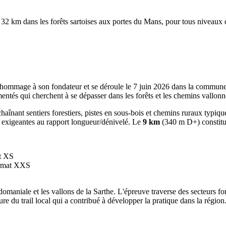
32 km dans les forêts sartoises aux portes du Mans, pour tous niveaux d
d hommage à son fondateur et se déroule le 7 juin 2026 dans la commun
imentés qui cherchent à se dépasser dans les forêts et les chemins vallo
aînant sentiers forestiers, pistes en sous-bois et chemins ruraux typi
us exigeantes au rapport longueur/dénivelé. Le
9 km
(340 m D+) constitue 
at XS
ormat XXS
domaniale et les vallons de la Sarthe. L'épreuve traverse des secteurs fo
du trail local qui a contribué à développer la pratique dans la région