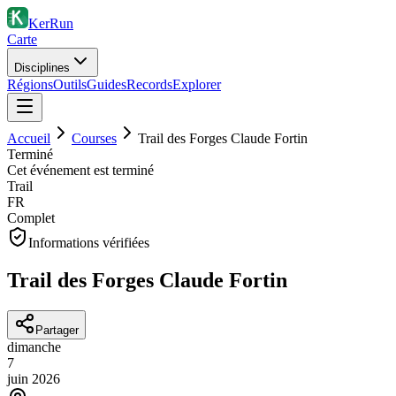
KerRun
Carte
Disciplines
Régions
Outils
Guides
Records
Explorer
Accueil
Courses
Trail des Forges Claude Fortin
Terminé
Cet événement est terminé
Trail
FR
Complet
Informations vérifiées
Trail des Forges Claude Fortin
Partager
dimanche
7
juin
2026