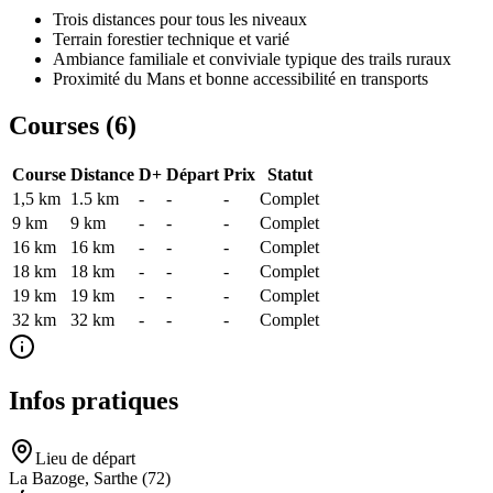
Trois distances pour tous les niveaux
Terrain forestier technique et varié
Ambiance familiale et conviviale typique des trails ruraux
Proximité du Mans et bonne accessibilité en transports
Courses (
6
)
Course
Distance
D+
Départ
Prix
Statut
1,5 km
1.5
km
-
-
-
Complet
9 km
9
km
-
-
-
Complet
16 km
16
km
-
-
-
Complet
18 km
18
km
-
-
-
Complet
19 km
19
km
-
-
-
Complet
32 km
32
km
-
-
-
Complet
Infos pratiques
Lieu de départ
La Bazoge, Sarthe (72)