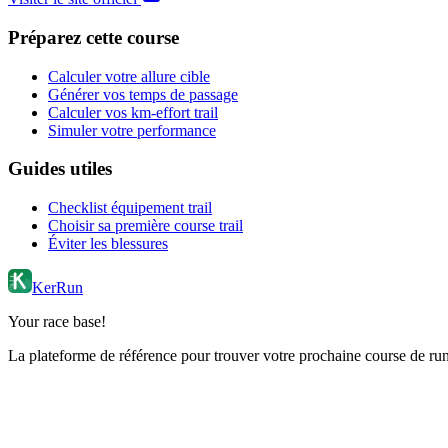
Préparez cette course
Calculer votre allure cible
Générer vos temps de passage
Calculer vos km-effort trail
Simuler votre performance
Guides utiles
Checklist équipement trail
Choisir sa première course trail
Éviter les blessures
KerRun
Your race base!
La plateforme de référence pour trouver votre prochaine course de runn