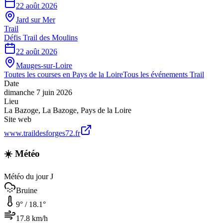
22 août 2026
Jard sur Mer
Trail
Défis Trail des Moulins
22 août 2026
Mauges-sur-Loire
Toutes les courses en
Pays de la Loire
Tous les événements
Trail
Date
dimanche 7 juin 2026
Lieu
La Bazoge
,
La Bazoge
,
Pays de la Loire
Site web
www.traildesforges72.fr
☀️ Météo
Météo du jour J
Bruine
9
° /
18.1
°
17.8
km/h