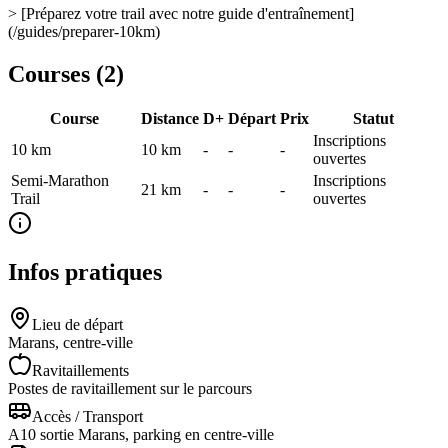
> [Préparez votre trail avec notre guide d'entraînement]
(/guides/preparer-10km)
Courses (
2
)
Course
Distance
D+
Départ
Prix
Statut
Inscriptions
10 km
10
km
-
-
-
ouvertes
Semi-Marathon
Inscriptions
21
km
-
-
-
Trail
ouvertes
Infos pratiques
Lieu de départ
Marans, centre-ville
Ravitaillements
Postes de ravitaillement sur le parcours
Accès / Transport
A10 sortie Marans, parking en centre-ville