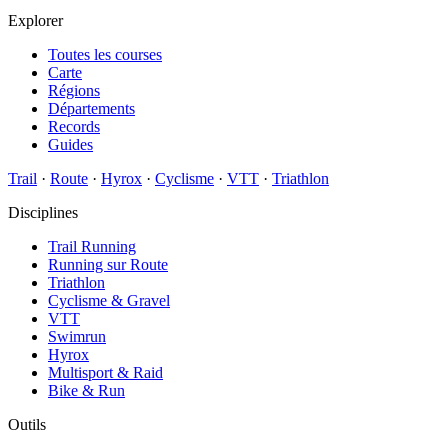
Explorer
Toutes les courses
Carte
Régions
Départements
Records
Guides
Trail
·
Route
·
Hyrox
·
Cyclisme
·
VTT
·
Triathlon
Disciplines
Trail Running
Running sur Route
Triathlon
Cyclisme & Gravel
VTT
Swimrun
Hyrox
Multisport & Raid
Bike & Run
Outils