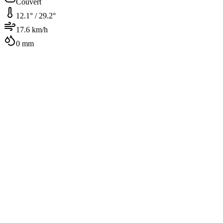
Couvert
12.1
° /
29.2
°
17.6
km/h
0
mm