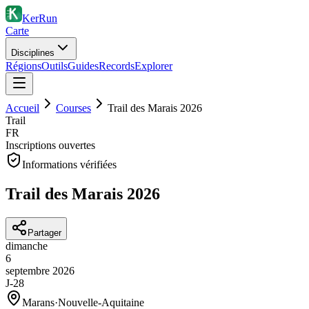
KerRun
Carte
Disciplines
Régions
Outils
Guides
Records
Explorer
Accueil
Courses
Trail des Marais 2026
Trail
FR
Inscriptions ouvertes
Informations vérifiées
Trail des Marais 2026
Partager
dimanche
6
septembre
2026
J-28
Marans
·
Nouvelle-Aquitaine