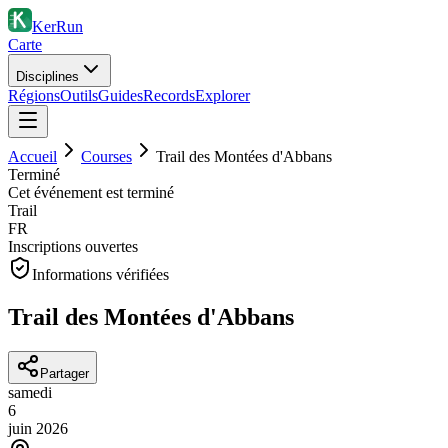
KerRun
Carte
Disciplines
Régions
Outils
Guides
Records
Explorer
Accueil
Courses
Trail des Montées d'Abbans
Terminé
Cet événement est terminé
Trail
FR
Inscriptions ouvertes
Informations vérifiées
Trail des Montées d'Abbans
Partager
samedi
6
juin
2026