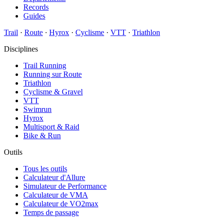
Records
Guides
Trail
·
Route
·
Hyrox
·
Cyclisme
·
VTT
·
Triathlon
Disciplines
Trail Running
Running sur Route
Triathlon
Cyclisme & Gravel
VTT
Swimrun
Hyrox
Multisport & Raid
Bike & Run
Outils
Tous les outils
Calculateur d'Allure
Simulateur de Performance
Calculateur de VMA
Calculateur de VO2max
Temps de passage