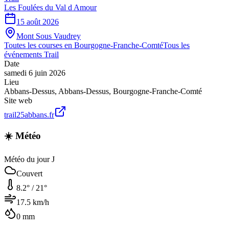
Les Foulées du Val d Amour
15 août 2026
Mont Sous Vaudrey
Toutes les courses en
Bourgogne-Franche-Comté
Tous les
événements
Trail
Date
samedi 6 juin 2026
Lieu
Abbans-Dessus
,
Abbans-Dessus
,
Bourgogne-Franche-Comté
Site web
trail25abbans.fr
☀️ Météo
Météo du jour J
Couvert
8.2
° /
21
°
17.5
km/h
0
mm