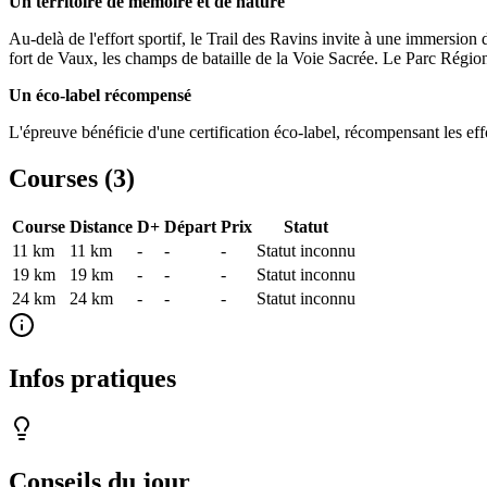
Un territoire de mémoire et de nature
Au-delà de l'effort sportif, le Trail des Ravins invite à une immersi
fort de Vaux, les champs de bataille de la Voie Sacrée. Le Parc Régiona
Un éco-label récompensé
L'épreuve bénéficie d'une certification éco-label, récompensant les eff
Courses (
3
)
Course
Distance
D+
Départ
Prix
Statut
11 km
11
km
-
-
-
Statut inconnu
19 km
19
km
-
-
-
Statut inconnu
24 km
24
km
-
-
-
Statut inconnu
Infos pratiques
Conseils du jour