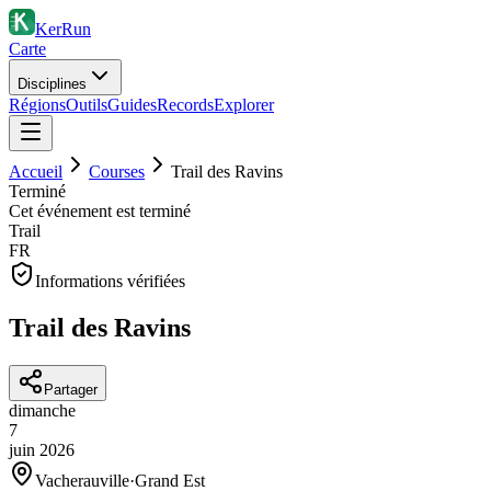
KerRun
Carte
Disciplines
Régions
Outils
Guides
Records
Explorer
Accueil
Courses
Trail des Ravins
Terminé
Cet événement est terminé
Trail
FR
Informations vérifiées
Trail des Ravins
Partager
dimanche
7
juin
2026
Vacherauville
·
Grand Est