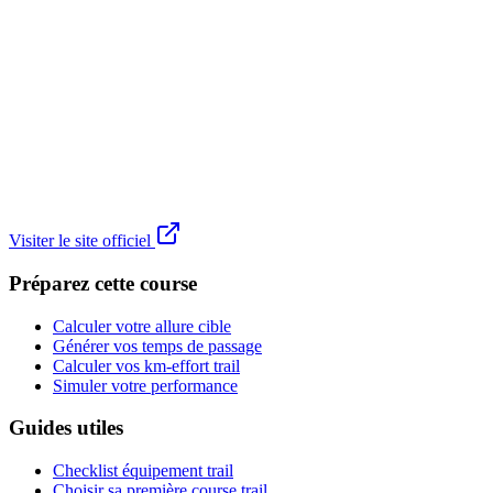
Visiter le site officiel
Préparez cette course
Calculer votre allure cible
Générer vos temps de passage
Calculer vos km-effort trail
Simuler votre performance
Guides utiles
Checklist équipement trail
Choisir sa première course trail