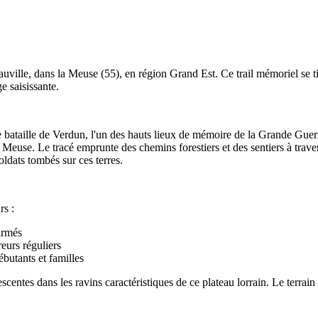
uville, dans la Meuse (55), en région Grand Est. Ce trail mémoriel se ti
e saisissante.
ataille de Verdun, l'un des hauts lieux de mémoire de la Grande Guerre. 
use. Le tracé emprunte des chemins forestiers et des sentiers à travers 
oldats tombés sur ces terres.
rs :
irmés
eurs réguliers
butants et familles
centes dans les ravins caractéristiques de ce plateau lorrain. Le terrai