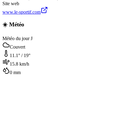
Site web
www.le-sportif.com
☀️ Météo
Météo du jour J
Couvert
11.1
° /
19
°
15.8
km/h
0
mm