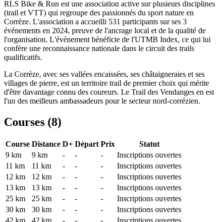
RLS Bike & Run est une association active sur plusieurs disciplines
(trail et VTT) qui regroupe des passionnés du sport nature en
Corrèze. L'association a accueilli 531 participants sur ses 3
événements en 2024, preuve de l'ancrage local et de la qualité de
l'organisation. L'événement bénéficie de l'UTMB Index, ce qui lui
confère une reconnaissance nationale dans le circuit des trails
qualificatifs.
La Corrèze, avec ses vallées encaissées, ses châtaigneraies et ses
villages de pierre, est un territoire trail de premier choix qui mérite
d'être davantage connu des coureurs. Le Trail des Vendanges en est
l'un des meilleurs ambassadeurs pour le secteur nord-corrézien.
Courses (
8
)
Course
Distance
D+
Départ
Prix
Statut
9 km
9
km
-
-
-
Inscriptions ouvertes
11 km
11
km
-
-
-
Inscriptions ouvertes
12 km
12
km
-
-
-
Inscriptions ouvertes
13 km
13
km
-
-
-
Inscriptions ouvertes
25 km
25
km
-
-
-
Inscriptions ouvertes
30 km
30
km
-
-
-
Inscriptions ouvertes
42 km
42
km
-
-
-
Inscriptions ouvertes