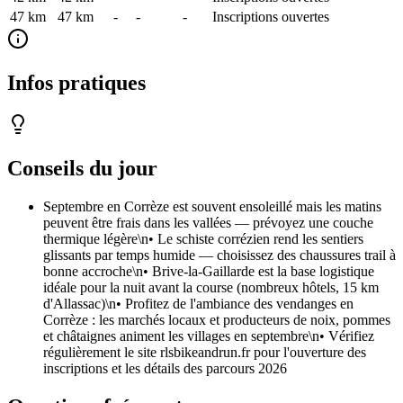
47 km
47
km
-
-
-
Inscriptions ouvertes
Infos pratiques
Conseils du jour
Septembre en Corrèze est souvent ensoleillé mais les matins
peuvent être frais dans les vallées — prévoyez une couche
thermique légère\n• Le schiste corrézien rend les sentiers
glissants par temps humide — choisissez des chaussures trail à
bonne accroche\n• Brive-la-Gaillarde est la base logistique
idéale pour la nuit avant la course (nombreux hôtels, 15 km
d'Allassac)\n• Profitez de l'ambiance des vendanges en
Corrèze : les marchés locaux et producteurs de noix, pommes
et châtaignes animent les villages en septembre\n• Vérifiez
régulièrement le site rlsbikeandrun.fr pour l'ouverture des
inscriptions et les détails des parcours 2026