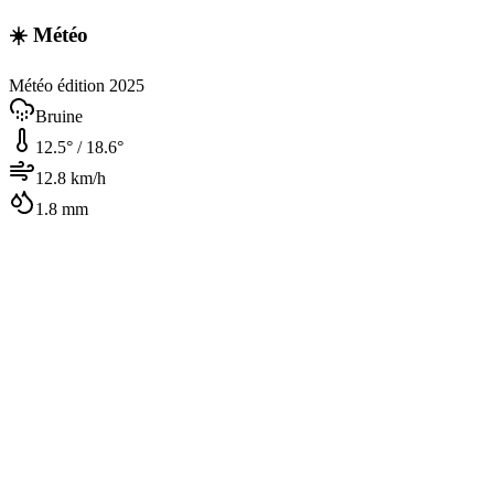
☀️ Météo
Météo édition 2025
Bruine
12.5
° /
18.6
°
12.8
km/h
1.8
mm