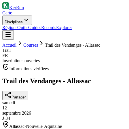
KerRun
Carte
Disciplines
Régions
Outils
Guides
Records
Explorer
Accueil
Courses
Trail des Vendanges - Allassac
Trail
FR
Inscriptions ouvertes
Informations vérifiées
Trail des Vendanges - Allassac
Partager
samedi
12
septembre
2026
J-34
Allassac
·
Nouvelle-Aquitaine