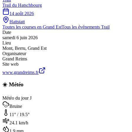
Trail du Hatschbourg
14 août 2026
Hattstatt
Toutes les courses en
Grand Est
Tous les événements
Trail
Date
samedi 6 juin 2026
Lieu
Mont
,
Berru
,
Grand Est
Organisateur
Grand Reims
Site web
www.grandreims.fr
☀️ Météo
Météo du jour J
Bruine
11
° /
19.5
°
24.1
km/h
1.9
mm