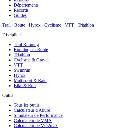
Départements
Records
Guides
Trail
·
Route
·
Hyrox
·
Cyclisme
·
VTT
·
Triathlon
Disciplines
Trail Running
Running sur Route
Triathlon
Cyclisme & Gravel
VTT
Swimrun
Hyrox
Multisport & Raid
Bike & Run
Outils
Tous les outils
Calculateur d'Allure
Simulateur de Performance
Calculateur de VMA
Calculateur de VO2max