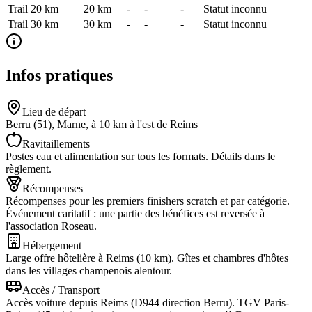
Trail 20 km
20
km
-
-
-
Statut inconnu
Trail 30 km
30
km
-
-
-
Statut inconnu
Infos pratiques
Lieu de départ
Berru (51), Marne, à 10 km à l'est de Reims
Ravitaillements
Postes eau et alimentation sur tous les formats. Détails dans le
règlement.
Récompenses
Récompenses pour les premiers finishers scratch et par catégorie.
Événement caritatif : une partie des bénéfices est reversée à
l'association Roseau.
Hébergement
Large offre hôtelière à Reims (10 km). Gîtes et chambres d'hôtes
dans les villages champenois alentour.
Accès / Transport
Accès voiture depuis Reims (D944 direction Berru). TGV Paris-