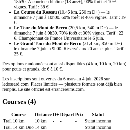
18h30. À courir en binôme (18 ans+), 90% forêt et 10%
vignes. Tarif : 38 €.
La Course du Roseau
(10,45 km, 250 m D+) — le
dimanche 7 juin à 10h00. 60% forêt et 40% vignes. Tarif : 19
€.
Le Tour du Mont de Berru
(20,5 km, 540 m D+) — le
dimanche 7 juin à 9h30. 70% forêt et 30% vignes. Tarif : 22
€. Championnat de France Universitaire le 6 juin.
Le Grand Tour du Mont de Berru
(31,4 km, 850 m D+) —
le dimanche 7 juin à 9h00. Réservé aux 20 ans et plus. Tarif :
25 €.
Des options randonnée sont aussi disponibles (4 km, 10 km, 20 km)
pour petits et grands, de 6 à 10 €.
Les inscriptions sont ouvertes du 6 mars au 4 juin 2026 sur
ledossard.com. Places limitées — plusieurs formats sont déjà bien
remplis. Le site officiel est errancereims.com.
Courses (
4
)
Course
Distance
D+
Départ
Prix
Statut
Trail 10 km
10
km
-
-
-
Statut inconnu
Trail 14 km Duo
14
km
-
-
-
Statut inconnu