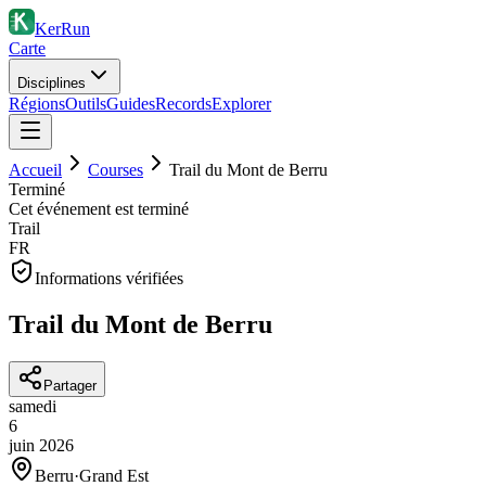
KerRun
Carte
Disciplines
Régions
Outils
Guides
Records
Explorer
Accueil
Courses
Trail du Mont de Berru
Terminé
Cet événement est terminé
Trail
FR
Informations vérifiées
Trail du Mont de Berru
Partager
samedi
6
juin
2026
Berru
·
Grand Est