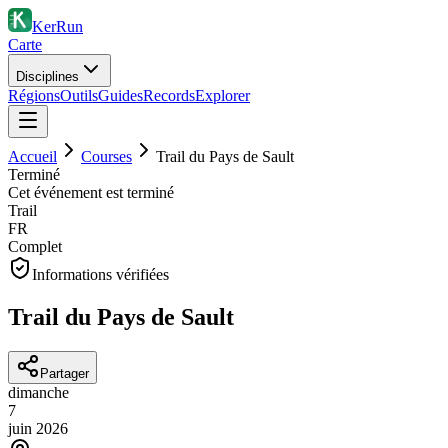
KerRun
Carte
Disciplines
Régions
Outils
Guides
Records
Explorer
Accueil
Courses
Trail du Pays de Sault
Terminé
Cet événement est terminé
Trail
FR
Complet
Informations vérifiées
Trail du Pays de Sault
Partager
dimanche
7
juin
2026