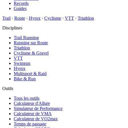
Records
Guides
Trail
·
Route
·
Hyrox
·
Cyclisme
·
VTT
·
Triathlon
Disciplines
Trail Running
Running sur Route
Triathlon
Cyclisme & Gravel
VTT
Swimrun
Hyrox
Multisport & Raid
Bike & Run
Outils
Tous les outils
Calculateur d'Allure
Simulateur de Performance
Calculateur de VMA
Calculateur de VO2max
Temps de passage