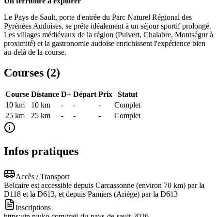
Un territoire à explorer
Le Pays de Sault, porte d'entrée du Parc Naturel Régional des
Pyrénées Audoises, se prête idéalement à un séjour sportif prolongé.
Les villages médiévaux de la région (Puivert, Chalabre, Montségur à
proximité) et la gastronomie audoise enrichissent l'expérience bien
au-delà de la course.
Courses (
2
)
Course
Distance
D+
Départ
Prix
Statut
10 km
10
km
-
-
-
Complet
25 km
25
km
-
-
-
Complet
Infos pratiques
Accès / Transport
Belcaire est accessible depuis Carcassonne (environ 70 km) par la
D118 et la D613, et depuis Pamiers (Ariège) par la D613
Inscriptions
https://in.njuko.com/trail-du-pays-de-sault-2026