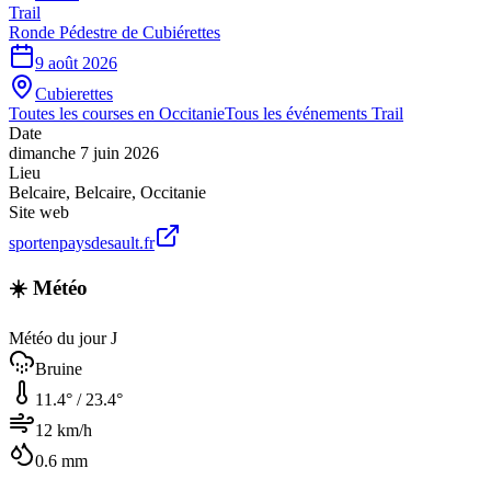
Trail
Ronde Pédestre de Cubiérettes
9 août 2026
Cubierettes
Toutes les courses en
Occitanie
Tous les événements
Trail
Date
dimanche 7 juin 2026
Lieu
Belcaire
,
Belcaire
,
Occitanie
Site web
sportenpaysdesault.fr
☀️ Météo
Météo du jour J
Bruine
11.4
° /
23.4
°
12
km/h
0.6
mm