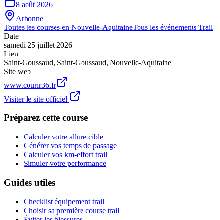
8 août 2026
Arbonne
Toutes les courses en
Nouvelle-Aquitaine
Tous les événements
Trail
Date
samedi 25 juillet 2026
Lieu
Saint-Goussaud
,
Saint-Goussaud
,
Nouvelle-Aquitaine
Site web
www.courir36.fr
Visiter le site officiel
Préparez cette course
Calculer votre allure cible
Générer vos temps de passage
Calculer vos km-effort trail
Simuler votre performance
Guides utiles
Checklist équipement trail
Choisir sa première course trail
Éviter les blessures