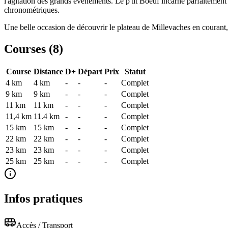
l'agitation des grands événements. Le p'tit Boeuf incarne parfaitement c
chronométriques.
Une belle occasion de découvrir le plateau de Millevaches en courant, 
Courses (
8
)
Course
Distance
D+
Départ
Prix
Statut
4 km
4
km
-
-
-
Complet
9 km
9
km
-
-
-
Complet
11 km
11
km
-
-
-
Complet
11,4 km
11.4
km
-
-
-
Complet
15 km
15
km
-
-
-
Complet
22 km
22
km
-
-
-
Complet
23 km
23
km
-
-
-
Complet
25 km
25
km
-
-
-
Complet
Infos pratiques
Accès / Transport