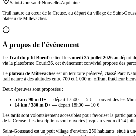
Saint-Goussaud
·
Nouvelle-Aquitaine
Trail nature au cœur de la Creuse, au départ du village de Saint-Gouss
plateau de Millevaches.
À propos de l'événement
Le
Trail du p'tit Boeuf
se tient le
samedi 25 juillet 2026
au départ 
via la plateforme Courir36, cet événement convivial propose des parcou
Le
plateau de Millevaches
est un territoire préservé, classé Parc Nat
trail nature à des altitudes entre 700 et 1 000 m, offrant fraîcheur bienv
Deux épreuves sont proposées :
5 km / 90 m D+
— départ 17h00 — 5 € — ouvert dès les Mini
14 km / 380 m D+
— départ 18h00 — 10 €
Les tarifs sont volontairement accessibles pour favoriser la participati
de la Creuse. Les inscriptions sont ouvertes jusqu'au vendredi 24 juille
Saint-Goussaud est un petit village d'environ 250 habitants, situé à un