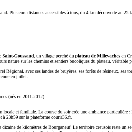
aud. Plusieurs distances accessibles à tous, du 4 km découverte au 25 km
de
Saint-Goussaud
, un village perché du
plateau de Millevaches
en Cre
rs nature sur les chemins et sentiers bucoliques du plateau, véritable 
urel Régional, avec ses landes de bruyères, ses forêts de résineux, ses to
enue en juillet.
mes (nés en 2011-2012)
on locale et familiale. La course du soir crée une ambiance particulière :
t à 23h59 sur la plateforme courir36.fr.
e dizaine de kilomètres de Bourganeuf. Le territoire creusois reste un se