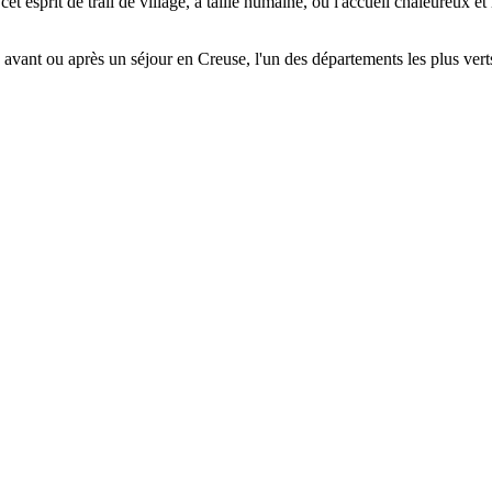
et esprit de trail de village, à taille humaine, où l'accueil chaleureux e
avant ou après un séjour en Creuse, l'un des départements les plus vert