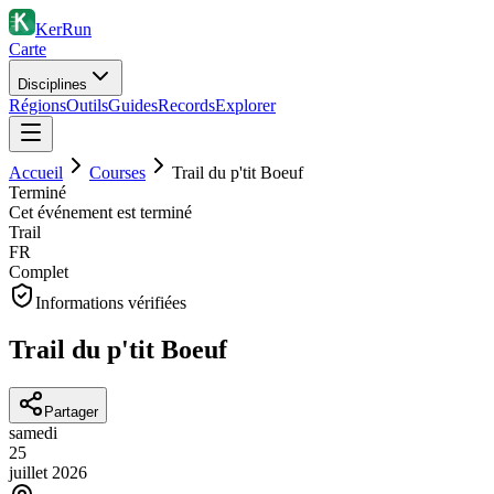
KerRun
Carte
Disciplines
Régions
Outils
Guides
Records
Explorer
Accueil
Courses
Trail du p'tit Boeuf
Terminé
Cet événement est terminé
Trail
FR
Complet
Informations vérifiées
Trail du p'tit Boeuf
Partager
samedi
25
juillet
2026