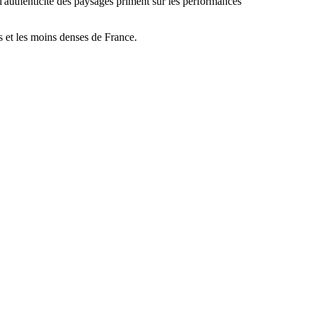
t l'authenticité des paysages priment sur les performances
s et les moins denses de France.