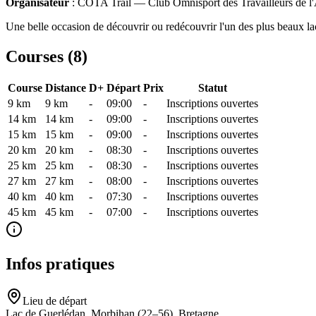
Organisateur
: COTA Trail — Club Omnisport des Travailleurs de l'At
Une belle occasion de découvrir ou redécouvrir l'un des plus beaux la
Courses (
8
)
Course
Distance
D+
Départ
Prix
Statut
9 km
9
km
-
09:00
-
Inscriptions ouvertes
14 km
14
km
-
09:00
-
Inscriptions ouvertes
15 km
15
km
-
09:00
-
Inscriptions ouvertes
20 km
20
km
-
08:30
-
Inscriptions ouvertes
25 km
25
km
-
08:30
-
Inscriptions ouvertes
27 km
27
km
-
08:00
-
Inscriptions ouvertes
40 km
40
km
-
07:30
-
Inscriptions ouvertes
45 km
45
km
-
07:00
-
Inscriptions ouvertes
Infos pratiques
Lieu de départ
Lac de Guerlédan, Morbihan (22–56), Bretagne