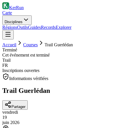
KerRun
Carte
Disciplines
Régions
Outils
Guides
Records
Explorer
Accueil
Courses
Trail Guerlédan
Terminé
Cet événement est terminé
Trail
FR
Inscriptions ouvertes
Informations vérifiées
Trail Guerlédan
Partager
vendredi
19
juin
2026