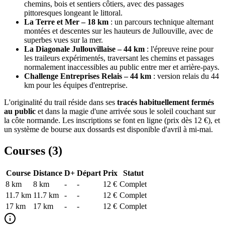
chemins, bois et sentiers côtiers, avec des passages
pittoresques longeant le littoral.
La Terre et Mer – 18 km
: un parcours technique alternant
montées et descentes sur les hauteurs de Jullouville, avec de
superbes vues sur la mer.
La Diagonale Jullouvillaise – 44 km
: l'épreuve reine pour
les traileurs expérimentés, traversant les chemins et passages
normalement inaccessibles au public entre mer et arrière-pays.
Challenge Entreprises Relais – 44 km
: version relais du 44
km pour les équipes d'entreprise.
L'originalité du trail réside dans ses
tracés habituellement fermés
au public
et dans la magie d'une arrivée sous le soleil couchant sur
la côte normande. Les inscriptions se font en ligne (prix dès 12 €), et
un système de bourse aux dossards est disponible d'avril à mi-mai.
Courses (
3
)
Course
Distance
D+
Départ
Prix
Statut
8 km
8
km
-
-
12 €
Complet
11.7 km
11.7
km
-
-
12 €
Complet
17 km
17
km
-
-
12 €
Complet