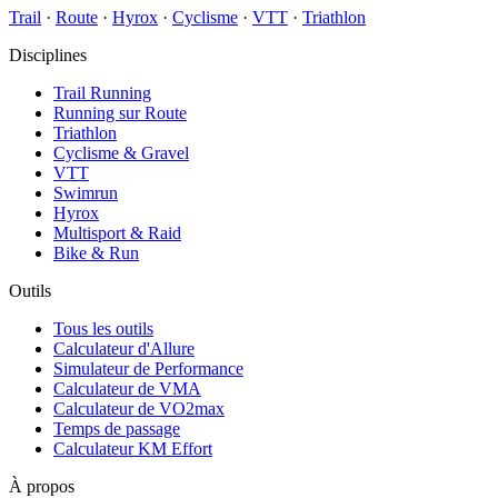
Trail
·
Route
·
Hyrox
·
Cyclisme
·
VTT
·
Triathlon
Disciplines
Trail Running
Running sur Route
Triathlon
Cyclisme & Gravel
VTT
Swimrun
Hyrox
Multisport & Raid
Bike & Run
Outils
Tous les outils
Calculateur d'Allure
Simulateur de Performance
Calculateur de VMA
Calculateur de VO2max
Temps de passage
Calculateur KM Effort
À propos