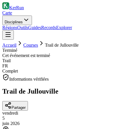
KerRun
Carte
Disciplines
Régions
Outils
Guides
Records
Explorer
Accueil
Courses
Trail de Jullouville
Terminé
Cet événement est terminé
Trail
FR
Complet
Informations vérifiées
Trail de Jullouville
Partager
vendredi
5
juin
2026