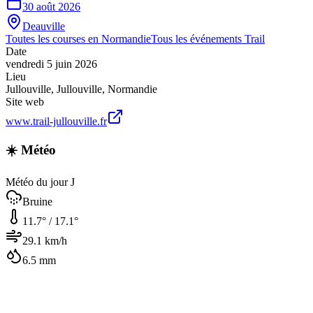
30 août 2026
Deauville
Toutes les courses en
Normandie
Tous les événements
Trail
Date
vendredi 5 juin 2026
Lieu
Jullouville
,
Jullouville
,
Normandie
Site web
www.trail-jullouville.fr
☀️ Météo
Météo du jour J
Bruine
11.7
° /
17.1
°
29.1
km/h
6.5
mm