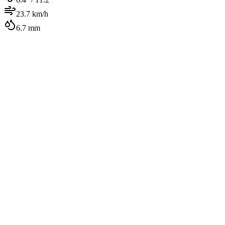
23.7
km/h
6.7
mm