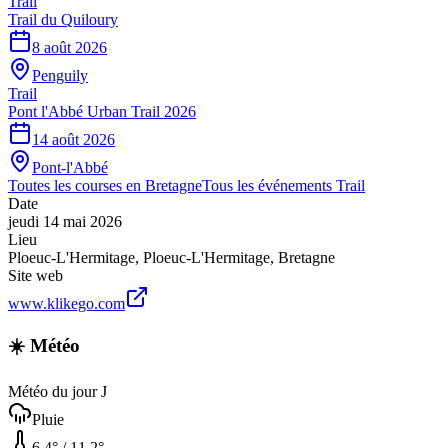
Trail
Trail du Quiloury
8 août 2026
Penguily
Trail
Pont l'Abbé Urban Trail 2026
14 août 2026
Pont-l'Abbé
Toutes les courses en
Bretagne
Tous les événements
Trail
Date
jeudi 14 mai 2026
Lieu
Ploeuc-L'Hermitage
,
Ploeuc-L'Hermitage
,
Bretagne
Site web
www.klikego.com
☀️ Météo
Météo du jour J
Pluie
6.4
° /
11.2
°