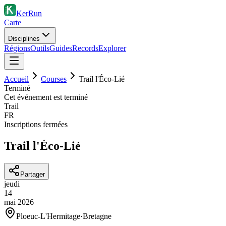
KerRun
Carte
Disciplines
Régions
Outils
Guides
Records
Explorer
Accueil
Courses
Trail l'Éco-Lié
Terminé
Cet événement est terminé
Trail
FR
Inscriptions fermées
Trail l'Éco-Lié
Partager
jeudi
14
mai
2026
Ploeuc-L'Hermitage
·
Bretagne