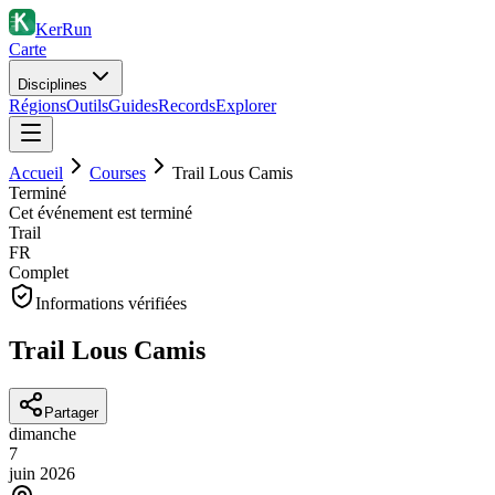
KerRun
Carte
Disciplines
Régions
Outils
Guides
Records
Explorer
Accueil
Courses
Trail Lous Camis
Terminé
Cet événement est terminé
Trail
FR
Complet
Informations vérifiées
Trail Lous Camis
Partager
dimanche
7
juin
2026