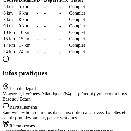
Course
Distance
D+
Départ
Prix
Statut
5 km
5
km
-
-
-
Complet
6 km
6
km
-
-
-
Complet
8 km
8
km
-
-
-
Complet
9 km
9
km
-
-
-
Complet
10 km
10
km
-
-
-
Complet
15 km
15
km
-
-
-
Complet
17 km
17
km
-
-
-
Complet
24 km
24
km
-
-
-
Complet
Infos pratiques
Lieu de départ
Monségur, Pyrénées-Atlantiques (64) — piémont pyrénéen du Pays
Basque / Béarn
Ravitaillements
Sandwich + boisson inclus dans l'inscription à l'arrivée. Toilettes et
eau disponibles sur site, pas de vestiaires
Récompenses