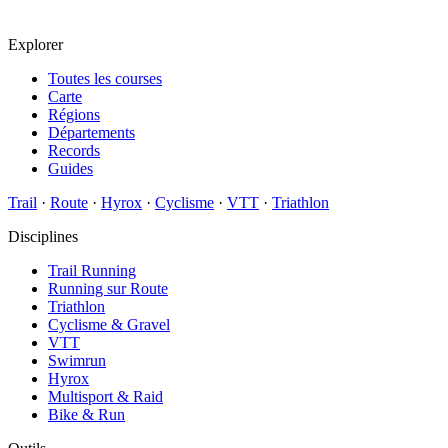
Explorer
Toutes les courses
Carte
Régions
Départements
Records
Guides
Trail
·
Route
·
Hyrox
·
Cyclisme
·
VTT
·
Triathlon
Disciplines
Trail Running
Running sur Route
Triathlon
Cyclisme & Gravel
VTT
Swimrun
Hyrox
Multisport & Raid
Bike & Run