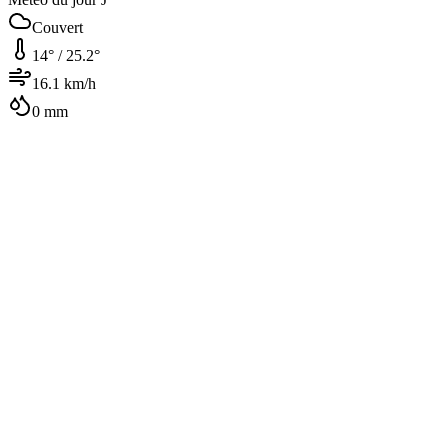
Couvert
14
° /
25.2
°
16.1
km/h
0
mm