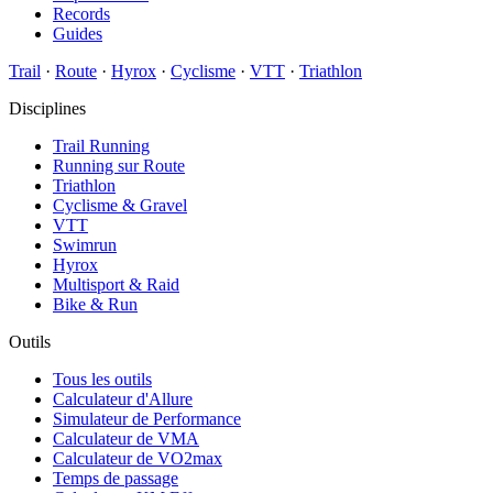
Records
Guides
Trail
·
Route
·
Hyrox
·
Cyclisme
·
VTT
·
Triathlon
Disciplines
Trail Running
Running sur Route
Triathlon
Cyclisme & Gravel
VTT
Swimrun
Hyrox
Multisport & Raid
Bike & Run
Outils
Tous les outils
Calculateur d'Allure
Simulateur de Performance
Calculateur de VMA
Calculateur de VO2max
Temps de passage