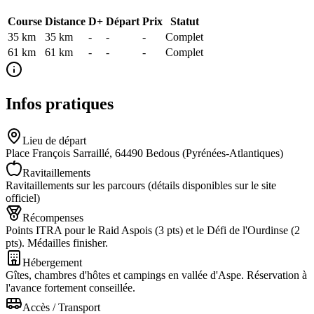
Course
Distance
D+
Départ
Prix
Statut
35 km
35
km
-
-
-
Complet
61 km
61
km
-
-
-
Complet
Infos pratiques
Lieu de départ
Place François Sarraillé, 64490 Bedous (Pyrénées-Atlantiques)
Ravitaillements
Ravitaillements sur les parcours (détails disponibles sur le site
officiel)
Récompenses
Points ITRA pour le Raid Aspois (3 pts) et le Défi de l'Ourdinse (2
pts). Médailles finisher.
Hébergement
Gîtes, chambres d'hôtes et campings en vallée d'Aspe. Réservation à
l'avance fortement conseillée.
Accès / Transport