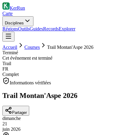
KerRun
Carte
Disciplines
Régions
Outils
Guides
Records
Explorer
Accueil
Courses
Trail Montan'Aspe 2026
Terminé
Cet événement est terminé
Trail
FR
Complet
Informations vérifiées
Trail Montan'Aspe 2026
Partager
dimanche
21
juin
2026