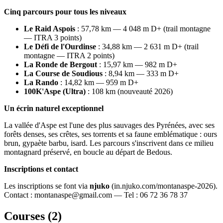
Cinq parcours pour tous les niveaux
Le Raid Aspois
: 57,78 km — 4 048 m D+ (trail montagne
— ITRA 3 points)
Le Défi de l'Ourdinse
: 34,88 km — 2 631 m D+ (trail
montagne — ITRA 2 points)
La Ronde de Bergout
: 15,97 km — 982 m D+
La Course de Soudious
: 8,94 km — 333 m D+
La Rando
: 14,82 km — 959 m D+
100K'Aspe (Ultra)
: 108 km (nouveauté 2026)
Un écrin naturel exceptionnel
La vallée d'Aspe est l'une des plus sauvages des Pyrénées, avec ses
forêts denses, ses crêtes, ses torrents et sa faune emblématique : ours
brun, gypaète barbu, isard. Les parcours s'inscrivent dans ce milieu
montagnard préservé, en boucle au départ de Bedous.
Inscriptions et contact
Les inscriptions se font via
njuko
(in.njuko.com/montanaspe-2026).
Contact : montanaspe@gmail.com — Tel : 06 72 36 78 37
Courses (
2
)