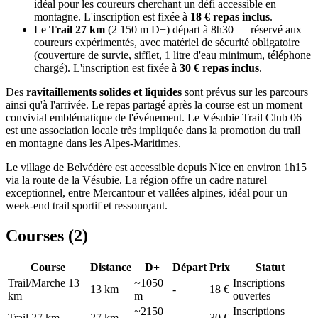
idéal pour les coureurs cherchant un défi accessible en
montagne. L'inscription est fixée à
18 € repas inclus
.
Le
Trail 27 km
(2 150 m D+) départ à 8h30 — réservé aux
coureurs expérimentés, avec matériel de sécurité obligatoire
(couverture de survie, sifflet, 1 litre d'eau minimum, téléphone
chargé). L'inscription est fixée à
30 € repas inclus
.
Des
ravitaillements solides et liquides
sont prévus sur les parcours
ainsi qu'à l'arrivée. Le repas partagé après la course est un moment
convivial emblématique de l'événement. Le Vésubie Trail Club 06
est une association locale très impliquée dans la promotion du trail
en montagne dans les Alpes-Maritimes.
Le village de Belvédère est accessible depuis Nice en environ 1h15
via la route de la Vésubie. La région offre un cadre naturel
exceptionnel, entre Mercantour et vallées alpines, idéal pour un
week-end trail sportif et ressourçant.
Courses (
2
)
Course
Distance
D+
Départ
Prix
Statut
Trail/Marche 13
~1050
Inscriptions
13
km
-
18 €
km
m
ouvertes
~2150
Inscriptions
Trail 27 km
27
km
-
30 €