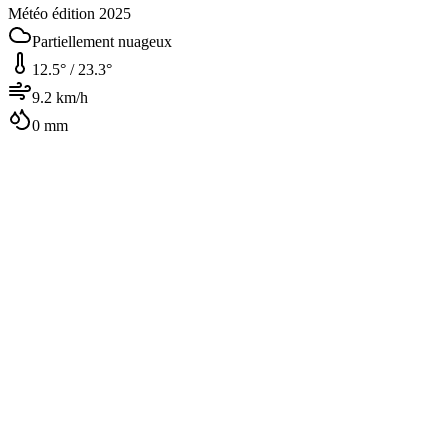
Météo édition 2025
Partiellement nuageux
12.5
° /
23.3
°
9.2
km/h
0
mm