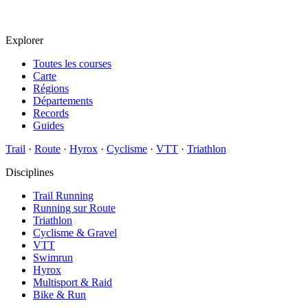
Explorer
Toutes les courses
Carte
Régions
Départements
Records
Guides
Trail
·
Route
·
Hyrox
·
Cyclisme
·
VTT
·
Triathlon
Disciplines
Trail Running
Running sur Route
Triathlon
Cyclisme & Gravel
VTT
Swimrun
Hyrox
Multisport & Raid
Bike & Run