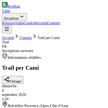
KerRun
Carte
Disciplines
Régions
Outils
Guides
Records
Explorer
Accueil
Courses
Trail per Cami
Trail
FR
Inscriptions ouvertes
Informations vérifiées
Trail per Cami
Partager
dimanche
6
septembre
2026
J-29
Belvédère
·
Provence-Alpes-Côte d'Azur