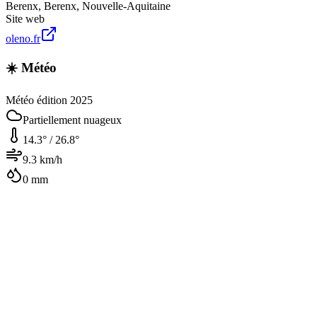
Berenx
,
Berenx
,
Nouvelle-Aquitaine
Site web
oleno.fr
☀️ Météo
Météo édition 2025
Partiellement nuageux
14.3
° /
26.8
°
9.3
km/h
0
mm