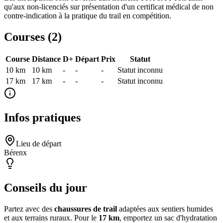
qu'aux non-licenciés sur présentation d'un certificat médical de non
contre-indication à la pratique du trail en compétition.
Courses (
2
)
Course
Distance
D+
Départ
Prix
Statut
10 km
10
km
-
-
-
Statut inconnu
17 km
17
km
-
-
-
Statut inconnu
Infos pratiques
Lieu de départ
Bérenx
Conseils du jour
Partez avec des
chaussures de trail
adaptées aux sentiers humides
et aux terrains ruraux. Pour le
17 km
, emportez un sac d'hydratation