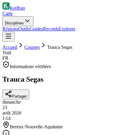
KerRun
Carte
Disciplines
Régions
Outils
Guides
Records
Explorer
Accueil
Courses
Trauca Segas
Trail
FR
Informations vérifiées
Trauca Segas
Partager
dimanche
23
août
2026
J-14
Berenx
·
Nouvelle-Aquitaine