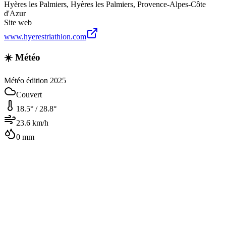
Hyères les Palmiers
,
Hyères les Palmiers
,
Provence-Alpes-Côte
d'Azur
Site web
www.hyerestriathlon.com
☀️ Météo
Météo édition 2025
Couvert
18.5
° /
28.8
°
23.6
km/h
0
mm