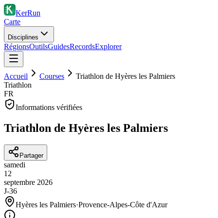
KerRun
Carte
Disciplines
Régions
Outils
Guides
Records
Explorer
Accueil
Courses
Triathlon de Hyères les Palmiers
Triathlon
FR
Informations vérifiées
Triathlon de Hyères les Palmiers
Partager
samedi
12
septembre
2026
J-36
Hyères les Palmiers
·
Provence-Alpes-Côte d'Azur