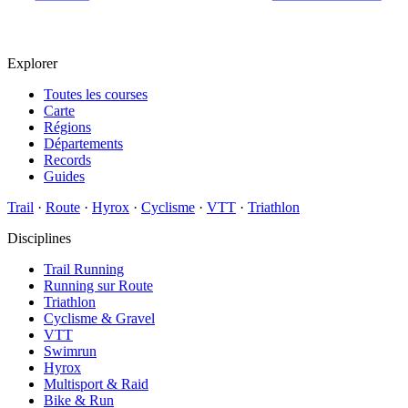
Explorer
Toutes les courses
Carte
Régions
Départements
Records
Guides
Trail
·
Route
·
Hyrox
·
Cyclisme
·
VTT
·
Triathlon
Disciplines
Trail Running
Running sur Route
Triathlon
Cyclisme & Gravel
VTT
Swimrun
Hyrox
Multisport & Raid
Bike & Run