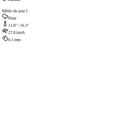
Météo du jour J
Pluie
11.8
° /
16.3
°
27.8
km/h
6.1
mm