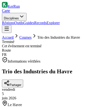
KerRun
Carte
Disciplines
Régions
Outils
Guides
Records
Explorer
Accueil
Courses
Trio des Industries du Havre
Terminé
Cet événement est terminé
Route
FR
Informations vérifiées
Trio des Industries du Havre
Partager
vendredi
5
juin
2026
Le Havre