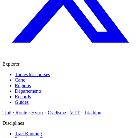
Explorer
Toutes les courses
Carte
Régions
Départements
Records
Guides
Trail
·
Route
·
Hyrox
·
Cyclisme
·
VTT
·
Triathlon
Disciplines
Trail Running