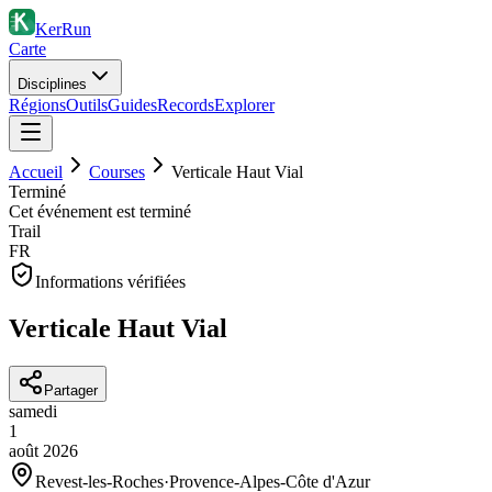
KerRun
Carte
Disciplines
Régions
Outils
Guides
Records
Explorer
Accueil
Courses
Verticale Haut Vial
Terminé
Cet événement est terminé
Trail
FR
Informations vérifiées
Verticale Haut Vial
Partager
samedi
1
août
2026
Revest-les-Roches
·
Provence-Alpes-Côte d'Azur