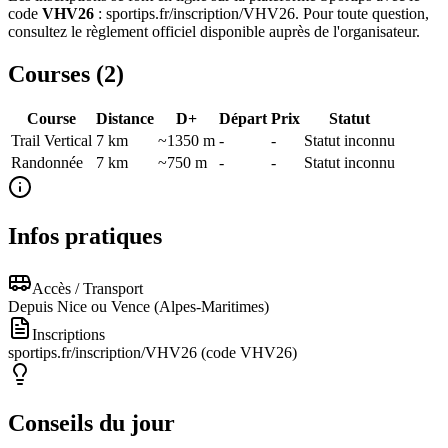
code
VHV26
: sportips.fr/inscription/VHV26. Pour toute question,
consultez le règlement officiel disponible auprès de l'organisateur.
Courses (
2
)
Course
Distance
D+
Départ
Prix
Statut
Trail Vertical
7
km
~1350 m
-
-
Statut inconnu
Randonnée
7
km
~750 m
-
-
Statut inconnu
Infos pratiques
Accès / Transport
Depuis Nice ou Vence (Alpes-Maritimes)
Inscriptions
sportips.fr/inscription/VHV26 (code VHV26)
Conseils du jour