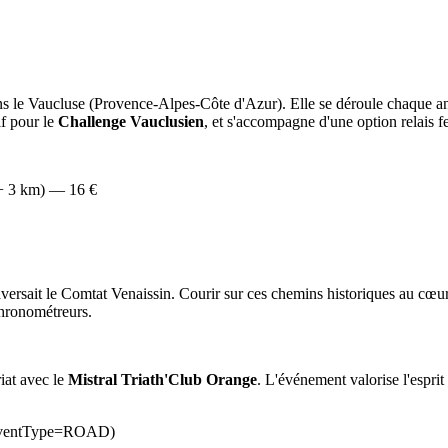
ans le Vaucluse (Provence-Alpes-Côte d'Azur). Elle se déroule chaque a
if pour le
Challenge Vauclusien
, et s'accompagne d'une option relais fe
 + 3 km) — 16 €
versait le Comtat Venaissin. Courir sur ces chemins historiques au cœur 
 chronométreurs.
iat avec le
Mistral Triath'Club Orange
. L'événement valorise l'esprit
s?eventType=ROAD)