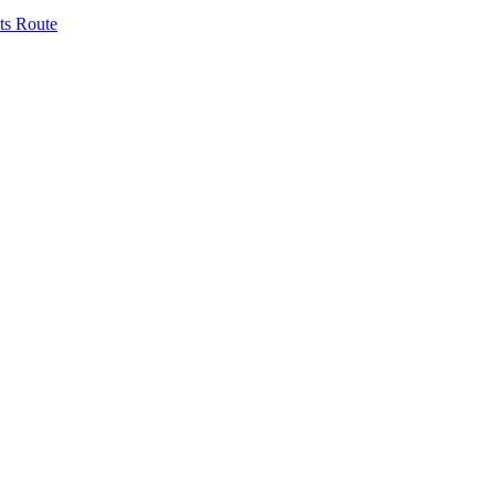
ts
Route