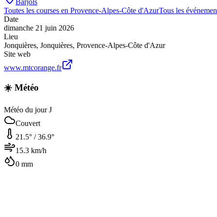
Barjols
Toutes les courses en
Provence-Alpes-Côte d'Azur
Tous les événemen
Date
dimanche 21 juin 2026
Lieu
Jonquières
,
Jonquières
,
Provence-Alpes-Côte d'Azur
Site web
www.mtcorange.fr
☀️ Météo
Météo du jour J
Couvert
21.5
° /
36.9
°
15.3
km/h
0
mm