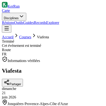
KerRun
Carte
Disciplines
Régions
Outils
Guides
Records
Explorer
Accueil
Courses
Viafesta
Terminé
Cet événement est terminé
Route
FR
Informations vérifiées
Viafesta
Partager
dimanche
21
juin
2026
Jonquières
·
Provence-Alpes-Côte d'Azur