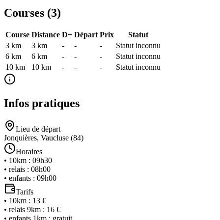
Courses (
3
)
Course
Distance
D+
Départ
Prix
Statut
3 km
3
km
-
-
-
Statut inconnu
6 km
6
km
-
-
-
Statut inconnu
10 km
10
km
-
-
-
Statut inconnu
Infos pratiques
Lieu de départ
Jonquières, Vaucluse (84)
Horaires
•
10km
:
09h30
•
relais
:
08h00
•
enfants
:
09h00
Tarifs
•
10km
:
13 €
•
relais 9km
:
16 €
•
enfants 1km
:
gratuit