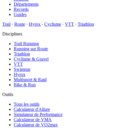
Départements
Records
Guides
Trail
·
Route
·
Hyrox
·
Cyclisme
·
VTT
·
Triathlon
Disciplines
Trail Running
Running sur Route
Triathlon
Cyclisme & Gravel
VTT
Swimrun
Hyrox
Multisport & Raid
Bike & Run
Outils
Tous les outils
Calculateur d'Allure
Simulateur de Performance
Calculateur de VMA
Calculateur de VO2max