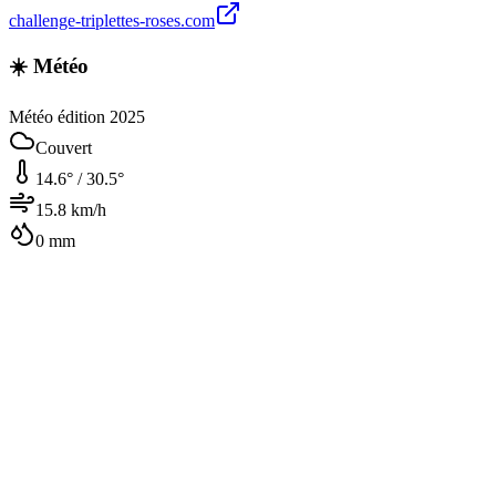
challenge-triplettes-roses.com
☀️ Météo
Météo édition 2025
Couvert
14.6
° /
30.5
°
15.8
km/h
0
mm