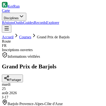
KerRun
Carte
Disciplines
Régions
Outils
Guides
Records
Explorer
Accueil
Courses
Grand Prix de Barjols
Route
FR
Inscriptions ouvertes
Informations vérifiées
Grand Prix de Barjols
Partager
mardi
25
août
2026
J-17
Barjols
·
Provence-Alpes-Côte d'Azur