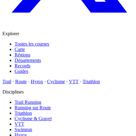
Explorer
Toutes les courses
Carte
Régions
Départements
Records
Guides
Trail
·
Route
·
Hyrox
·
Cyclisme
·
VTT
·
Triathlon
Disciplines
Trail Running
Running sur Route
Triathlon
Cyclisme & Gravel
VTT
Swimrun
Hyrox