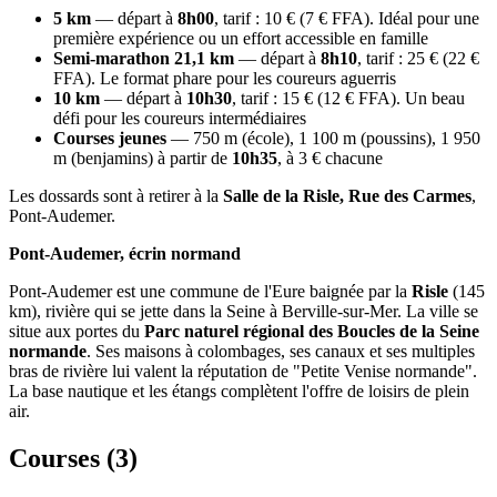
5 km
— départ à
8h00
, tarif : 10 € (7 € FFA). Idéal pour une
première expérience ou un effort accessible en famille
Semi-marathon 21,1 km
— départ à
8h10
, tarif : 25 € (22 €
FFA). Le format phare pour les coureurs aguerris
10 km
— départ à
10h30
, tarif : 15 € (12 € FFA). Un beau
défi pour les coureurs intermédiaires
Courses jeunes
— 750 m (école), 1 100 m (poussins), 1 950
m (benjamins) à partir de
10h35
, à 3 € chacune
Les dossards sont à retirer à la
Salle de la Risle, Rue des Carmes
,
Pont-Audemer.
Pont-Audemer, écrin normand
Pont-Audemer est une commune de l'Eure baignée par la
Risle
(145
km), rivière qui se jette dans la Seine à Berville-sur-Mer. La ville se
situe aux portes du
Parc naturel régional des Boucles de la Seine
normande
. Ses maisons à colombages, ses canaux et ses multiples
bras de rivière lui valent la réputation de "Petite Venise normande".
La base nautique et les étangs complètent l'offre de loisirs de plein
air.
Courses (
3
)