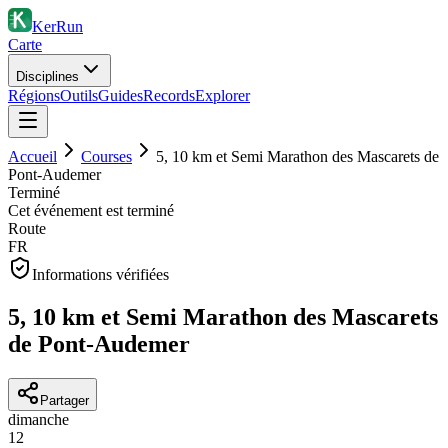
KerRun
Carte
Disciplines
Régions
Outils
Guides
Records
Explorer
Accueil
Courses
5, 10 km et Semi Marathon des Mascarets de
Pont-Audemer
Terminé
Cet événement est terminé
Route
FR
Informations vérifiées
5, 10 km et Semi Marathon des Mascarets
de Pont-Audemer
Partager
dimanche
12