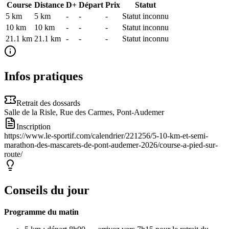
Course
Distance
D+
Départ
Prix
Statut
5 km
5
km
-
-
-
Statut inconnu
10 km
10
km
-
-
-
Statut inconnu
21.1 km
21.1
km
-
-
-
Statut inconnu
Infos pratiques
Retrait des dossards
Salle de la Risle, Rue des Carmes, Pont-Audemer
Inscription
https://www.le-sportif.com/calendrier/221256/5-10-km-et-semi-
marathon-des-mascarets-de-pont-audemer-2026/course-a-pied-sur-
route/
Conseils du jour
Programme du matin