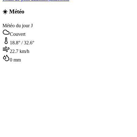
☀️ Météo
Météo du jour J
Couvert
18.8
° /
32.6
°
22.7
km/h
0
mm