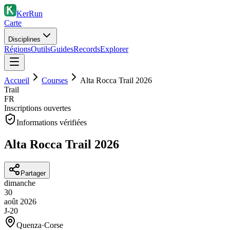
KerRun
Carte
Disciplines
Régions
Outils
Guides
Records
Explorer
Accueil
Courses
Alta Rocca Trail 2026
Trail
FR
Inscriptions ouvertes
Informations vérifiées
Alta Rocca Trail 2026
Partager
dimanche
30
août
2026
J-20
Quenza
·
Corse