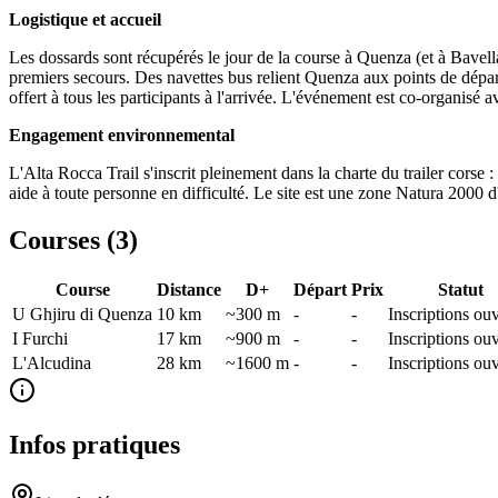
Logistique et accueil
Les dossards sont récupérés le jour de la course à Quenza (et à Bavella 
premiers secours. Des navettes bus relient Quenza aux points de départ 
offert à tous les participants à l'arrivée. L'événement est co-organisé
Engagement environnemental
L'Alta Rocca Trail s'inscrit pleinement dans la charte du trailer corse :
aide à toute personne en difficulté. Le site est une zone Natura 2000 d
Courses (
3
)
Course
Distance
D+
Départ
Prix
Statut
U Ghjiru di Quenza
10
km
~300 m
-
-
Inscriptions ou
I Furchi
17
km
~900 m
-
-
Inscriptions ou
L'Alcudina
28
km
~1600 m
-
-
Inscriptions ou
Infos pratiques