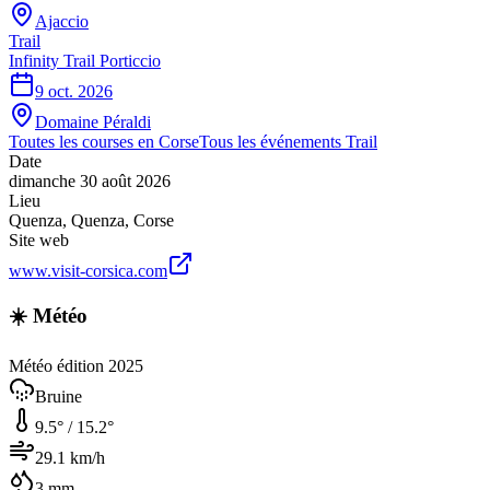
Ajaccio
Trail
Infinity Trail Porticcio
9 oct. 2026
Domaine Péraldi
Toutes les courses en
Corse
Tous les événements
Trail
Date
dimanche 30 août 2026
Lieu
Quenza
,
Quenza
,
Corse
Site web
www.visit-corsica.com
☀️ Météo
Météo édition 2025
Bruine
9.5
° /
15.2
°
29.1
km/h
3
mm