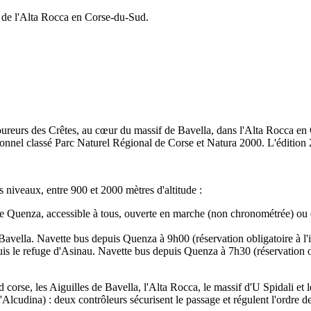
r de l'Alta Rocca en Corse-du-Sud.
Coureurs des Crêtes, au cœur du massif de Bavella, dans l'Alta Rocca e
nel classé Parc Naturel Régional de Corse et Natura 2000. L'édition 2
s niveaux, entre 900 et 2000 mètres d'altitude :
e Quenza, accessible à tous, ouverte en marche (non chronométrée) ou e
 Bavella. Navette bus depuis Quenza à 9h00 (réservation obligatoire à l'i
puis le refuge d'Asinau. Navette bus depuis Quenza à 7h30 (réservation 
 corse, les Aiguilles de Bavella, l'Alta Rocca, le massif d'U Spidali et 
'Alcudina) : deux contrôleurs sécurisent le passage et régulent l'ordre d