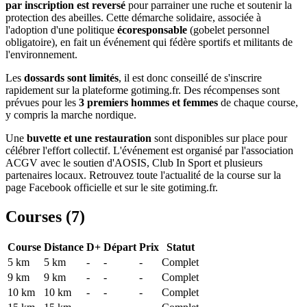
par inscription est reversé
pour parrainer une ruche et soutenir la
protection des abeilles. Cette démarche solidaire, associée à
l'adoption d'une politique
écoresponsable
(gobelet personnel
obligatoire), en fait un événement qui fédère sportifs et militants de
l'environnement.
Les
dossards sont limités
, il est donc conseillé de s'inscrire
rapidement sur la plateforme gotiming.fr. Des récompenses sont
prévues pour les
3 premiers hommes et femmes
de chaque course,
y compris la marche nordique.
Une
buvette et une restauration
sont disponibles sur place pour
célébrer l'effort collectif. L'événement est organisé par l'association
ACGV avec le soutien d'AOSIS, Club In Sport et plusieurs
partenaires locaux. Retrouvez toute l'actualité de la course sur la
page Facebook officielle et sur le site gotiming.fr.
Courses (
7
)
Course
Distance
D+
Départ
Prix
Statut
5 km
5
km
-
-
-
Complet
9 km
9
km
-
-
-
Complet
10 km
10
km
-
-
-
Complet