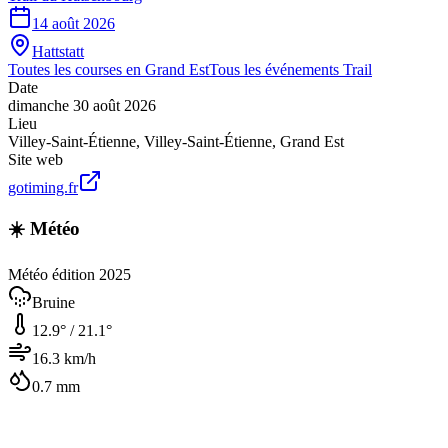
14 août 2026
Hattstatt
Toutes les courses en
Grand Est
Tous les événements
Trail
Date
dimanche 30 août 2026
Lieu
Villey-Saint-Étienne
,
Villey-Saint-Étienne
,
Grand Est
Site web
gotiming.fr
☀️ Météo
Météo édition 2025
Bruine
12.9
° /
21.1
°
16.3
km/h
0.7
mm