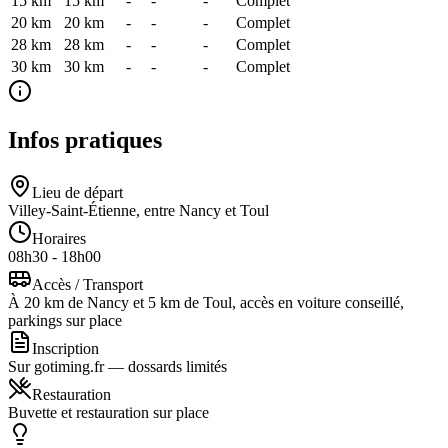
15 km
15
km
-
-
-
Complet
20 km
20
km
-
-
-
Complet
28 km
28
km
-
-
-
Complet
30 km
30
km
-
-
-
Complet
Infos pratiques
Lieu de départ
Villey-Saint-Étienne, entre Nancy et Toul
Horaires
08h30 - 18h00
Accès / Transport
À 20 km de Nancy et 5 km de Toul, accès en voiture conseillé,
parkings sur place
Inscription
Sur gotiming.fr — dossards limités
Restauration
Buvette et restauration sur place