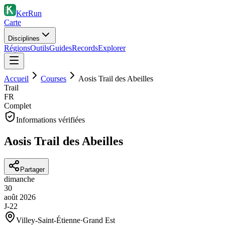
KerRun
Carte
Disciplines
Régions
Outils
Guides
Records
Explorer
Accueil
Courses
Aosis Trail des Abeilles
Trail
FR
Complet
Informations vérifiées
Aosis Trail des Abeilles
Partager
dimanche
30
août
2026
J-22
Villey-Saint-Étienne
·
Grand Est