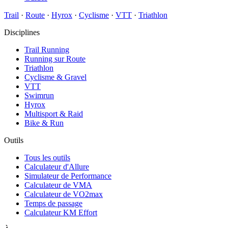
Trail
·
Route
·
Hyrox
·
Cyclisme
·
VTT
·
Triathlon
Disciplines
Trail Running
Running sur Route
Triathlon
Cyclisme & Gravel
VTT
Swimrun
Hyrox
Multisport & Raid
Bike & Run
Outils
Tous les outils
Calculateur d'Allure
Simulateur de Performance
Calculateur de VMA
Calculateur de VO2max
Temps de passage
Calculateur KM Effort